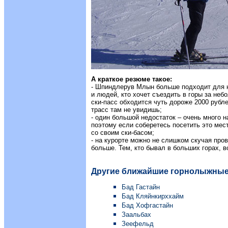
А краткое резюме такое:
- Шпиндлерув Млын больше подходит для
и людей, кто хочет съездить в горы за неб
ски-пасс обходится чуть дороже 2000 рубле
трасс там не увидишь;
- один большой недостаток – очень много н
поэтому если соберетесь посетить это мес
со своим ски-басом;
- на курорте можно не слишком скучая пров
больше. Тем, кто бывал в больших горах, 
Другие ближайшие горнолыжные
Бад Гастайн
Бад Кляйнкирххайм
Бад Хофгастайн
Заальбах
Зеефельд