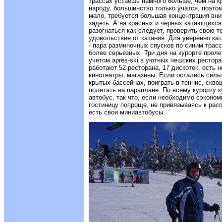
трассах устаешь намного больше, чем на к
народу, большинство только учатся, поэто
мало, требуется большая концентрация вни
задеть. А на красных и черных катающихся 
разогнаться как следует, проверить свою т
удовольствие от катания. Для уверенно к
- пара разминочных спусков по синим трасса
более серьезных. Три дня на курорте проле
учетом apres-ski в уютных чешских рестора
работают 52 ресторана, 17 дискотек, есть 
кинотеатры, магазины. Если остались силы
крытых бассейнах, поиграть в теннис, скво
полетать на параплане. По всему курорту 
автобус, так что, если необходимо сэконо
гостиницу попроще, не привязываясь к рас
есть свои миниавтобусы.