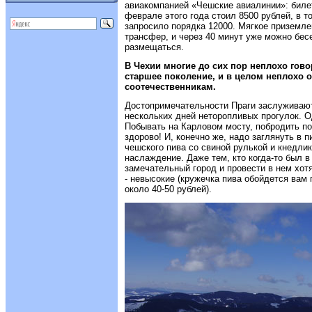
авиакомпанией «Чешские авиалинии»: билет
феврале этого года стоил 8500 рублей, в т
запросило порядка 12000. Мягкое приземле
трансфер, и через 40 минут уже можно бес
размещаться.
В Чехии многие до сих пор неплохо гово
старшее поколение, и в целом неплохо 
соотечественникам.
Достопримечательности Праги заслуживают
нескольких дней неторопливых прогулок. 
Побывать на Карловом мосту, побродить по
здорово! И, конечно же, надо заглянуть в 
чешского пива со свиной рулькой и кнедли
наслаждение. Даже тем, кто когда-то был в 
замечательный город и провести в нем хот
- невысокие (кружечка пива обойдется вам г
около 40-50 рублей).