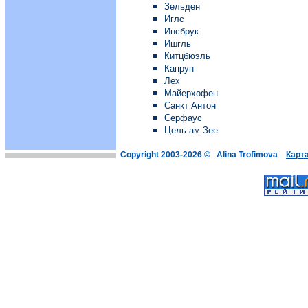
Зельден
Иглс
Инсбрук
Ишгль
Китцбюэль
Капрун
Лех
Майерхофен
Санкт Антон
Серфаус
Цель ам Зее
Copyright 2003-2026 © Alina Trofimova
Карт