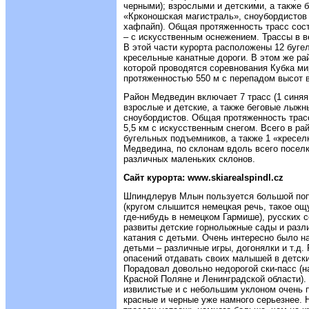
черными); взрослыми и детскими, а также 
«Крконошская магистраль», сноубордистов 
хафпайп). Общая протяженность трасс соста
– с искусственным оснежением. Трассы в 
В этой части курорта расположены 12 буге
кресельные канатные дороги. В этом же ра
которой проводятся соревнования Кубка мир
протяженностью 550 м с перепадом высот в
Район Медведин включает 7 трасс (1 синяя,
взрослые и детские, а также беговые лыжны
сноубордистов. Общая протяженность трасс
5,5 км с искусственным снегом. Всего в р
бугельных подъемников, а также 1 «кресел
Медведина, по склонам вдоль всего посел
различных маленьких склонов.
Cайт курорта: www.skiarealspindl.cz
Шпиндлерув Млын пользуется большой поп
(кругом слышится немецкая речь, такое ощу
где-нибудь в немецком Гармише), русских 
развиты детские горнолыжные сады и разл
катания с детьми. Очень интересно было н
детьми – различные игры, догонялки и т.д.
опасений отдавать своих малышей в детский
Порадовал довольно недорогой ски-пасс (н
Красной Поляне и Ленинградской области).
извилистые и с небольшим уклоном очень 
красные и черные уже намного серьезнее. Н