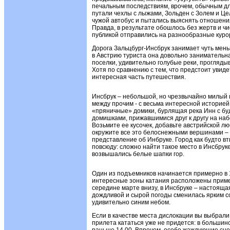
печальным последствиям, врочем, обычным дл
путали чехлы с лыжами, Зольден с Золем и Це
чужой автобус и пытались выяснять отношени
Правда, в результате обошлось без жертв и ч
публикой отправились на разнообразные куро
Дорога Зальцбург-Инсбрук занимает чуть мень
в Австрию туриста она довольно занимательна
поселки, удивительно голубые реки, проглядыв
Хотя по сравнению с тем, что предстоит увиде
интересная часть путешествия.
Инсбрук – небольшой, но чрезвычайно милый 
между прочим - с весьма интересной историе
«пряничные» домики, бурлящая река Инн с б
домишками, прижавшимися друг к другу на наб
Возьмите ее кусочек, добавьте австрийской лю
окружите все это белоснежными вершинами –
представление об Инбруке. Город как будто вти
повсюду: сложно найти такое место в Инсбрук
возвышались белые шапки гор.
Один из подъемников начинается примерно в 1
интересные зоны катания расположены пример
середине марте внизу, в Инсбруке – настоящая
дождливой и сырой погоды сменилась ярким с
удивительно синим небом.
Если в качестве места дислокации вы выбрали И
прилета кататься уже не придется: в большинс