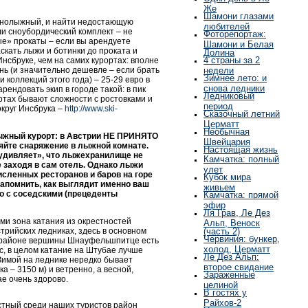
Же
Шамони глазами
горнолыжный, и найти недостающую
любителей
ли сноубордический комплект – не
Фоторепортаж:
е» прокаты – если вы арендуете
Шамони и Белая
скать лыжи и ботинки до проката и
Долина
4 страны за 2
нсбруке, чем на самих курортах: вполне
нь (и значительно дешевле – если брать
недели
Зимнее лето: и
коллекций этого года) – 25-29 евро в
снова ледники
арендовать экип в городе такой: в пик
Ледниковый
ортах бывают сложности с ростовками и
период
округ Инсбрука –
http://www.ski-
Сказочный летний
Церматт
Необычная
ыжный курорт: в Австрии НЕ ПРИНЯТО
Швейцария
ляйте снаряжение в лыжной комнате.
Настоящая жизнь
«удивляет», что лыжехранилище не
Камчатка: полный
не заходя в сам отель. Однако лыжи
улет
исленных ресторанов и баров на горе
Кубок мира
запомнить, как выглядит именно ваш
живьем
го с соседскими (прецеденты
Камчатка: прямой
эфир
Ля Грав, Ле Дез
и зона катания из окрестностей
Альп, Веноск
стрийских ледниках, здесь в основном
(часть 2)
Червиния: бункер,
я в районе вершины Шнауфельшпитце есть
холод, Церматт
с, в целом катание на Штубае лучше
Ле Дез Альп:
имой на леднике нередко бывает
второе свидание
 – 3150 м) и ветренно, а весной,
Зараженные
ае очень здорово.
целиной
В гостях у
Райхов-2
стный среди наших туристов район