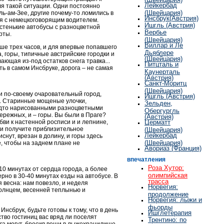
Лейкербад
я такой ситуации. Одни постоянно
(Швейцария)
ль-ам-Зее, другие почему-то ломились в
Инсбрук(Австрия)
я с немецкоговорящим водителем.
Ишгль (Австрия)
истенькие автобусы с разноцветной
Вербье
рты.
(Швейцария)
Виллар и Ле
ше трех часов, и для впервые попавшего
Дьяблере
, горы, типичные австрийские городки и
(Швейцария)
ающая из-под остатков снега травка...
Питцталь и
ть в самом Инсбруке, дорога – не самая
Каунерталь
(Австрия)
Cанкт-Моритц
(Швейцария)
и по-своему очаровательный город,
Ишгль (Австрия)
й. Старинные мощеные улочки,
Зельден,
удто нарисованными разноцветными
Обергургль
ережных, и – горы. Вы были в Праге?
(Австрия)
бви к настенной росписи и и лепнине,
Церматт
 и получите приблизительное
(Швейцария)
Лейкербад
снут, врезан в долину, и горы здесь
(Швейцария)
е, чтобы на заднем плане не
Авориаз (Франция)
впечатления
Роза Хутор:
0 минутах от сердца города, а более
олимпийская
но в 30-40 минутах езды на автобусе. В
трасса
 весна: нам повезло, и неделя
Норвегия:
олнцем, весенней теплынью и
продолжение
Норвегия: лыжи и
фьорды
нсбрук, будьте готовы к тому, что в день
Ишглетерапия
тво гостиниц вас вряд ли поселят
Трентино: по