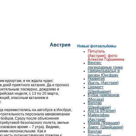
Австрия
Новые фотоальбомы
Питцталь
(Австрия): фото
Алексея Горшенина
Венген:
легендарные гонки
Гриндельвальд и
регион Юнгфрау
Норвегия
м курортам, я не ждала чудес:
Ишгль (Австрия)
а дней приятного катания. Да и прогноз
Церматт
шительным: пасмурно, дождливо и
(Швейцария)
рийская неделя, с 13 по 20 марта,
Кубок чемпионов
оций, классным катанием и
(Москва)
.
Виллар
(Швейцария)
да переместились на автобусе в Инсбрук,
Аоста (Италия)
смотрительность персонала авиакомпании
Майрхофен
бойцов. Сразу после объяснения
(Австрия)
трибутикой безопасного полета, милые
Межев (Франция)
сковское время – 7 утра). Видимо,
Давос (Швейцария)
иями непонаслышке. Как и
Виллар
ло часть путешествующих граждан к
(Швейцария)