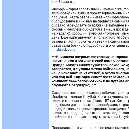
или 3 раза в день.
Инсбрук – город спортивный и, конечно же, 
экипировку или взять в прокат горнолыжный и
проблема. Часть отелей имеет «прикормленны
оборудование в них, вам не придется самим та
обратно. Арендовать снаряжение выгоднее в И
сносный комплект обойдется в 17-20 евро в де
на неделю), хороший (включая «топовые» лыжи 
день. Еще один аргумент в пользу того, чтобы 
сезона в части прокатных сетей на самих кур
размерами ботинок. Подробности о катании в
innsbruck.com/
***Вниманию впервые поехавших на горнол
носить лыжи и ботинки в свой номер, остав
Правда, многих наших туристов несколько 
запирается, и с улицы можно войти в него, 
чаще исчезают не из отелей, а около многоч
или под ней. Еще один совет: постарайтесь 
комплект лыж-палок-ботинок и не путайте е
случаются регулярно). ***
Самая протяженная и самая любимая туристам
Инсбрука – ледник Штубай. Как и на многих ав
синие и красные трассы (всего - 57 км). Хот
ряд весьма интересных и разнообразных трас
подходит начинающим и среднекатающимся. З
слишком холодно (наивысшая точка подъемника
особенно в хорошую погоду, кататься на Штуб
Понравился нам и еще один, не слишком изве