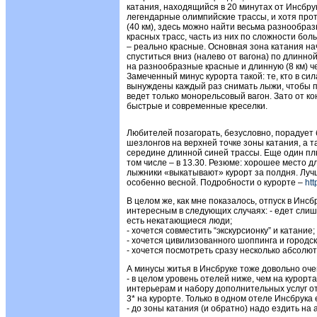
катания, находящийся в 20 минутах от Инсбру
легендарные олимпийские трассы, и хотя про
(40 км), здесь можно найти весьма разнообра
красных трасс, часть из них по сложности бол
– реально красные. Основная зона катания на
спуститься вниз (налево от вагона) по длинной
на разнообразные красные и длинную (8 км) че
Замеченный минус курорта такой: те, кто в сил
вынуждены каждый раз снимать лыжи, чтобы по
ведет только монорельсовый вагон. Зато от к
быстрые и современные креселки.
Любителей позагорать, безусловно, порадует
шезлонгов на верхней точке зоны катания, а т
середине длинной синей трассы. Еще один плюс
том числе – в 13.30. Резюме: хорошее место 
лыжники «выкатывают» курорт за полдня. Лучш
особенно весной. Подробности о курорте –
htt
В целом же, как мне показалось, отпуск в Инс
интересным в следующих случаях: - едет сли
есть некатающиеся люди;
- хочется совместить “экскурсионку” и катание;
- хочется цивилизованного шоппинга и городс
- хочется посмотреть сразу несколько абсолют
А минусы житья в Инсбруке тоже довольно очев
- в целом уровень отелей ниже, чем на курорт
интерьерам и набору дополнительных услуг от
3* на курорте. Только в одном отеле Инсбрука 
- до зоны катания (и обратно) надо ездить на 