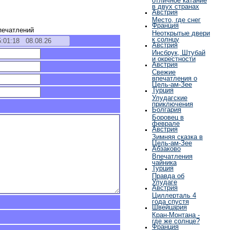
в двух странах
Австрия
Место, где снег
Франция
печатлений
Неоткрытые двери
к солнцу
Австрия
Инсбрук, Штубай
и окрестности
Австрия
Свежие
впечатления о
Цель-ам-Зее
Турция
Улудагские
приключения
Болгария
Боровец в
феврале
Австрия
Зимняя сказка в
Цель-ам-Зее
Абзаково
Впечатления
чайника
Турция
Правда об
Улудаге
Австрия
Циллерталь 4
года спустя
Швейцария
Кран-Монтана -
где же солнце?
Франция