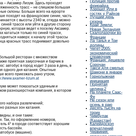
Полиция против
ка – Аксамер Лизум. Здесь проходят
фрирайда
тяженность трасс – не слишком большая
Хорошо! Или в
зные склоны. Больше всего на курорте
гостях у Райхов
ьше походят на французские синие, часть
Лучший день
чинается с высоты 2340 м, откуда можно
сезона
 синей трассе или уйти в другую сторону
Край Земли:
рную, которая ведет к поселку Аксамер.
Новая Зеландия
Скалолазочки во
ах кататься только по синей трассе,
дняться наверх: к началу этой трассы
Франции
Ла Танья и Три
онца красных трасс поднимают довольно
долины
Чегет-2005:
экономический
справочник
 большой ресторан с множеством
Франция: дешевле
акже приятная закусочная и барчик в
Сорочан
: автобус в город ходит 3 раза в день, в
Такси для смелых
для одного дня катания. Опытные
Шамони в январе
е всего приезжать рано утром,
Горнолыжная
p://www.axamer-lizum.at
инициация
Поднятая
бруке может показаться удачным и
целина-2
шком разношерстная компания, в котором
На планете Саас-
Фе
Не сезон или
кого набора развлечений;
осень в раю
но разных зон катания.
Десять тысяч на
троих
идны, и они такие:
Чимбулак
ах. Так, по оформлению номеров,
(Казахстан)
Калейдоскоп
ель 4* в городе соответствует хорошим
есть бассейн.
впечатлений
Червиния:
автобусе (машине).
отличное катание