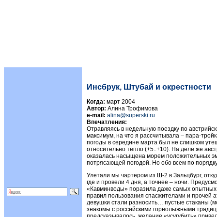
Инсбрук, Штубай и окрестности
Когда:
март 2004
Автор:
Алина Трофимова
e-mail:
alina@superski.ru
Впечатления:
Отравляясь в недельную поездку по австрийски
максимум, на что я рассчитывала – пара-тройк
погоды в середине марта был не слишком уте
относительно тепло (+5..+10). На деле же авст
оказалась насыщена морем положительных эм
потрясающей погодой. Но обо всем по порядку
Улетали мы чартером из Ш-2 в Зальцбург, отку
где и провели 4 дня, а точнее – ночи. Преду
«Кавминводы» поразила даже самых опытных 
правил пользования спасжителами и прочей а
девушки стали разносить… пустые стаканы (мо
знакомы с российскими горнолыжными традиц
предсказывалось, желание «усугубить» приве