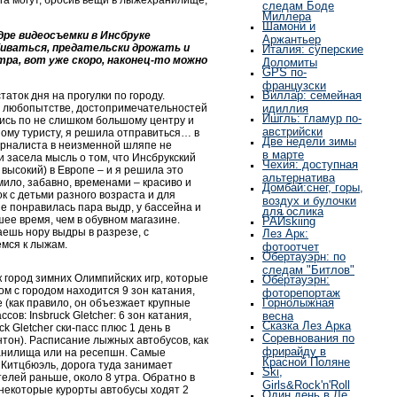
га могут, бросив вещи в лыжехранилище,
следам Боде
Миллера
Шамони и
адре видеосъемки в Инсбруке
Аржантьер
биваться, предательски дрожать и
Италия: суперские
ра, вот уже скоро, наконец-то можно
Доломиты
GPS по-
французски
Виллар: семейная
таток дня на прогулки по городу.
м любопытстве, достопримечательностей
идиллия
Ишгль: гламур по-
шись по не слишком большому центру и
австрийски
ому туристу, я решила отправиться… в
Две недели зимы
журналиста в неизменной шляпе не
в марте
и засела мысль о том, что Инсбрукский
Чехия: доступная
высокий) в Европе – и я решила это
альтернатива
ило, забавно, временами – красиво и
Домбай:снег, горы,
к с детьми разного возраста и для
воздух и булочки
е понравилась пара выдр, у бассейна и
для ослика
ее время, чем в обувном магазине.
РАЙskiing
аешь нору выдры в разрезе, с
Лез Арк:
емся к лыжам.
фотоотчет
Обертауэрн: по
следам "Битлов"
к город зимних Олимпийских игр, которые
Обертауэрн:
ом с городом находится 9 зон катания,
фоторепортаж
Горнолыжная
 (как правило, он объезжает крупные
ссов: Insbruck Gletcher: 6 зон катания,
весна
Сказка Лез Арка
k Gletcher ски-пасс плюс 1 день в
Соревнования по
нтон). Расписание лыжных автобусов, как
фрирайду в
анилища или на ресепшн. Самые
Красной Поляне
 Китцбюэль, дорога туда занимает
Ski,
телей раньше, около 8 утра. Обратно в
Girls&Rock'n'Roll
 некоторые курорты автобусы ходят 2
Один день в Ле