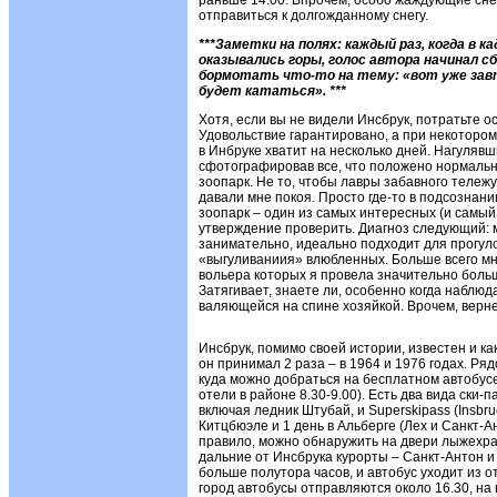
раньше 14.00. Впрочем, особо жаждующие сне
отправиться к долгожданному снегу.
***Заметки на полях: каждый раз, когда в к
оказывались горы, голос автора начинал с
бормотать что-то на тему: «вот уже завт
будет кататься». ***
Хотя, если вы не видели Инсбрук, потратьте ос
Удовольствие гарантировано, а при некоторо
в Инбруке хватит на несколько дней. Нагуляв
сфотографировав все, что положено нормальн
зоопарк. Не то, чтобы лавры забавного теле
давали мне покоя. Просто где-то в подсознани
зоопарк – один из самых интересных (и самый 
утверждение проверить. Диагноз следующий: м
занимательно, идеально подходит для прогуло
«выгуливаниия» влюбленных. Больше всего мн
вольера которых я провела значительно больш
Затягивает, знаете ли, особенно когда наблюд
валяющейся на спине хозяйкой. Врочем, верн
Инсбрук, помимо своей истории, известен и ка
он принимал 2 раза – в 1964 и 1976 годах. Ряд
куда можно добраться на бесплатном автобусе
отели в районе 8.30-9.00). Есть два вида ски-па
включая ледник Штубай, и Superskipass (Insbruc
Китцбюэле и 1 день в Альберге (Лех и Санкт-А
правило, можно обнаружить на двери лыжехр
дальние от Инсбрука курорты – Санкт-Антон и
больше полутора часов, и автобус уходит из о
город автобусы отправляются около 16.30, на