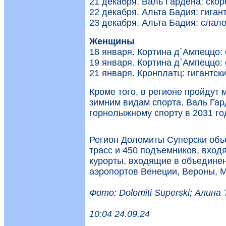
21 декабря. Валь Гардена: скор
22 декабря. Альта Бадия: гиган
23 декабря. Альта Бадия: слал
Женщины
18 января. Кортина д`Ампеццо: 
19 января. Кортина д`Ампеццо: 
21 января. Кронплатц: гигантск
Кроме того, в регионе пройдут
зимним видам спорта. Валь Гар
горнолыжному спорту в 2031 го
Регион Доломиты Суперски объе
трасс и 450 подъемников, вход
курорты, входящие в объедине
аэропортов Венеции, Вероны, 
Фото: Dolomiti Superski; Алин
10:04 24.09.24