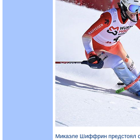
Микаэле Шиффрин предстоял оч