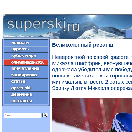
Великолепный реванш
Невероятной по своей красоте 
Микаэла Шиффрин, вернувшаяс
одержала убедительную победу 
попытке американская горнолы
минимальным, всего 2 сотых се
Зринку Лютич Микаэла опережал