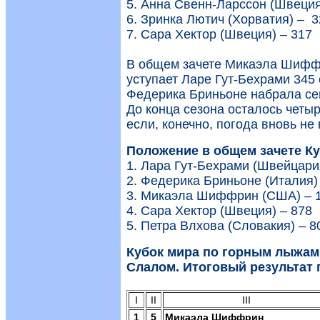
5. Анна Свенн-Ларссон (Швеция
6. Зринка Лютич (Хорватия) – 3
7. Сара Хектор (Швеция) – 317
В общем зачете Микаэла Шиффр
уступает Ларе Гут-Бехрами 345 
Федерика Бриньоне набрала сег
До конца сезона осталось четыр
если, конечно, погода вновь не
Положение в общем зачете К
1. Лара Гут-Бехрами (Швейцари
2. Федерика Бриньоне (Италия)
3. Микаэла Шиффрин (США) – 
4. Сара Хектор (Швеция) – 878
5. Петра Влхова (Словакия) – 8
Кубок мира по горным лыжам
Слалом. Итоговый результат 
I
II
III
1
5
Микаэла Шиффрин