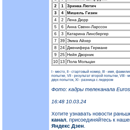
2
1
Зринка Лютич
3
4
Мишель Гизин
4
2
Лена Дюрр
5
6
Анна Свенн-Ларссон
6
3
Катарина Линсбергер
7
39
Эмма Айхер
8
24
Дженифера Германе
9
25
Нейя Дворник
10
13
Пола Мольцан
I - место, II - стартовый номер, III - имя, фамил
попытке, VII - результат второй попытки, VIII -
двух попыток, XI - разница с лидером
Фото: кадры телеканала Eurosp
16:48 10.03.24
Хотите узнавать новости рань
канал
, присоединяйтесь к наш
Яндекс Дзен
.