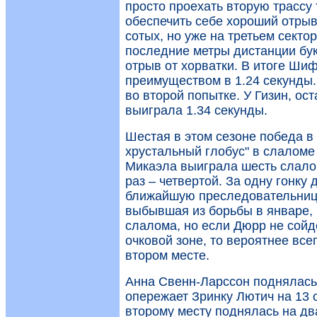
просто проехать вторую трассу 
обеспечить себе хороший отрыв
сотых, но уже на третьем секто
последние метры дистанции бу
отрыв от хорватки. В итоге Ш
преимуществом в 1.24 секунды
во второй попытке. У Гизин, о
выиграла 1.34 секунды.
Шестая в этом сезоне победа 
хрустальный глобус" в слаломе 
Микаэла выиграла шесть слалом
раз – четвертой. За одну гонку
ближайшую преследовательницу
выбывшая из борьбы в январе, 
слалома, но если Дюрр не сойд
очковой зоне, то вероятнее все
втором месте.
Анна Свенн-Ларссон поднялась 
опережает Зринку Лютич на 13 
второму месту поднялась на дв