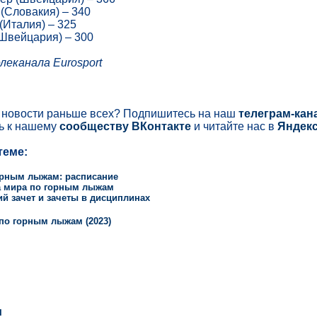
 (Словакия) – 340
(Италия) – 325
(Швейцария) – 300
леканала Eurosport
ь новости раньше всех? Подпишитесь на наш
телеграм-кан
ь к нашему
сообществу ВКонтакте
и читайте нас в
Яндекс
теме:
орным лыжам: расписание
а мира по горным лыжам
й зачет и зачеты в дисциплинах
по горным лыжам (2023)
и