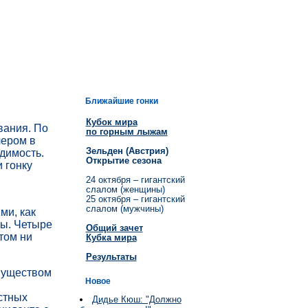
Ближайшие гонки
Кубок мира
вания. По
по горным лыжам
чером в
Зельден (Австрия)
идимость.
Открытие сезона
и гонку
24 октября – гигантский
слалом (женщины)
25 октября – гигантский
слалом (мужчины)
ми, как
ды. Четыре
Общий зачет
том ни
Кубка мира
Результаты
муществом
Новое
стных
Дидье Кюш: "Должно