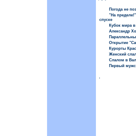
Погода не по
"На пределе!
спуске
Кубок мира в
Александр Х
Параллельный
Открытие "Са
Курорты Крас
Женский слал
Слалом в Вал
Первый мужск