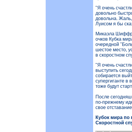
"Я очень счастли
довольно быстро
довольна. Жаль,
Луисом я бы сказ
Микаэла Шиффрин
очков Кубка мир
очередной "Бол
шестое место, у
в скоростном сп
"Я очень счастли
выступить сегод
собирается выйти
супергиганте в 
тоже будут старт
После сегодняш
по-прежнему иде
свое отставание
Кубок мира по
Скоростной спу