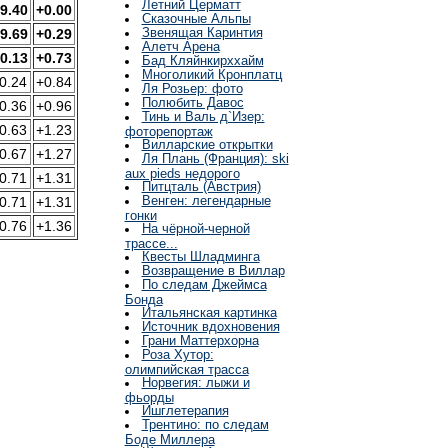
Летний Церматт
9.40
+0.00
Сказочные Альпы
Звенящая Каринтия
9.69
+0.29
Алетч Арена
0.13
+0.73
Бад Кляйнкирххайм
Многоликий Кронплатц
0.24
+0.84
Ля Розьер: фото
Полюбить Давос
0.36
+0.96
Тинь и Валь д`Изер:
0.63
+1.23
фоторепортаж
Вилларские открытки
0.67
+1.27
Ля Плань (Франция): ski
aux pieds недорого
0.71
+1.31
Питцталь (Австрия)
Венген: легендарные
0.71
+1.31
гонки
0.76
+1.36
На чёрной-черной
трассе...
Квесты Шладминга
Возвращение в Виллар
По следам Джеймса
Бонда
Итальянская картинка
Источник вдохновения
Грани Маттерхорна
Роза Хутор:
олимпийская трасса
Норвегия: лыжи и
фьорды
Ишглетерапия
Трентино: по следам
Боде Миллера