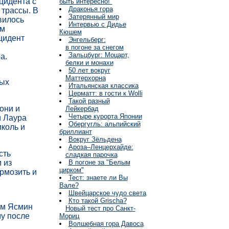
цидента с
быть интересно!"
Драконья гора
 трассы. В
Затерянный мир
вилось
Интервью с Дидье
ем
Кюшем
цидент
Энгельберг:
в погоне за снегом
Зальцбург: Моцарт,
а.
белки и монахи
50 лет вокруг
Маттерхорна
тых
Итальянская классика
Церматт: в гости к Wolli
Такой разный
они и
Лейкербад
Четыре курорта Японии
и Лаура
Обергугль: альпийский
иколь и
бриллиант
Вокруг Зёльдена
Ароза–Ленцерхайде:
сть
сладкая парочка
 из
В погоне за "Белым
цирком"
рмозить и
Тест: знаете ли Вы
Вале?
Швейцарское чудо света
Кто такой Grischa?
ом Ясмин
Новый тест про Санкт-
у после
Мориц
Волшебная гора Давоса