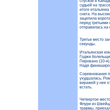
спусков в Канад
судьей на трасс
итоге итальянка
снега. На высок
зацепила ворота
перед третьими 
отправилась на 
Третье место за
секунды.
Итальянская ком
Годжи болельщи
Пировано (10-я)
Надя финиширов
Соревнования пр
ухудшалась. Ром
виражей у нее о
встать.
Четвертое мест
Флури из Швейц
травмы, приехал