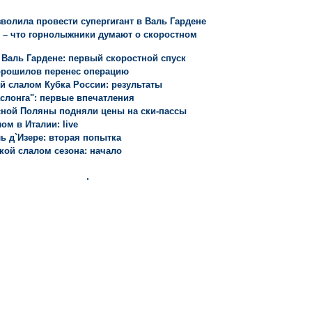
зволила провести супергигант в Валь Гардене
" – что горнолыжники думают о скоростном
 Валь Гардене: первый скоростной спуск
орошилов перенес операцию
 слалом Кубка России: результаты
слонга": первые впечатления
ной Поляны подняли цены на ски-пассы
ом в Италии: live
ь д`Изере: вторая попытка
ой слалом сезона: начало