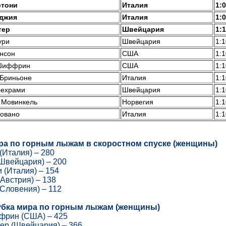
ртони
Италия
1:0
джия
Италия
1:0
тер
Швейцария
1:1
ури
Швейцария
1:1
нсон
США
1:1
Шиффрин
США
1:1
Бриньоне
Италия
1:1
Бехрами
Швейцария
1:1
 Мовинкель
Норвегия
1:1
овано
Италия
1:1
ира по горным лыжам в скоростном спуске (женщины)
(Италия) – 280
(Швейцария) – 200
 (Италия) – 154
(Австрия) – 138
(Словения) – 112
убка мира по горным лыжам (женщины)
фрин (США) – 425
ер (Швейцария) – 366