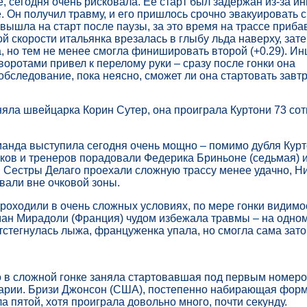
е, сегодня очень рисковала. Ее старт был задержан из-за ин
е. Он получил травму, и его пришлось срочно эвакуировать с
 вышла на старт после паузы, за это время на трассе приба
ой скорости итальянка врезалась в глыбу льда наверху, зат
, но тем не менее смогла финишировать второй (+0.29). Ин
воротами привел к перелому руки – сразу после гонки она
обследование, пока неясно, сможет ли она стартовать завтр
няла швейцарка Корин Сутер, она проиграла Куртони 73 со
анда выступила сегодня очень мощно – помимо дубля Курт
ков и тренеров порадовали Федерика Бриньоне (седьмая) 
. Сестры Делаго проехали сложную трассу менее удачно, Н
али вне очковой зоны.
оходили в очень сложных условиях, по мере гонки видимо
ан Мирадоли (Франция) чудом избежала травмы – на одном
тстегнулась лыжа, француженка упала, но смогла сама зато
о в сложной гонке заняла стартовавшая под первым номер
арии. Бризи Джонсон (США), постепенно набирающая форм
а пятой, хотя проиграла довольно много, почти секунду.