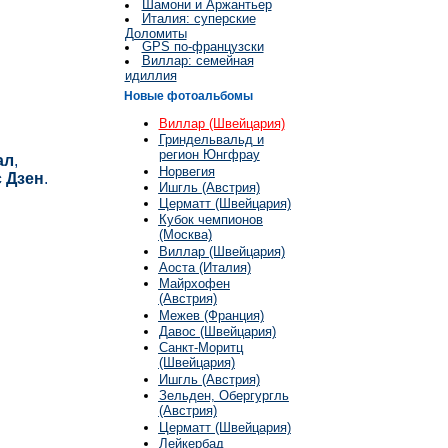
Шамони и Аржантьер
Италия: суперские
Доломиты
GPS по-французски
Виллар: семейная
идиллия
Новые фотоальбомы
Виллар (Швейцария)
Гриндельвальд и
регион Юнгфрау
ал
,
Норвегия
 Дзен
.
Ишгль (Австрия)
Церматт (Швейцария)
Кубок чемпионов
(Москва)
Виллар (Швейцария)
Аоста (Италия)
Майрхофен
(Австрия)
Межев (Франция)
Давос (Швейцария)
Cанкт-Моритц
(Швейцария)
Ишгль (Австрия)
Зельден, Обергургль
(Австрия)
Церматт (Швейцария)
Лейкербад