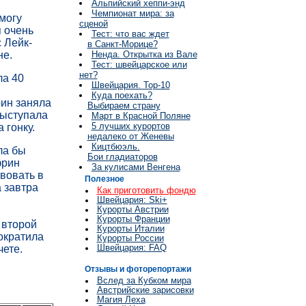
Альпийский хеппи-энд
Чемпионат мира: за
 могу
сценой
я очень
Тест: что вас ждет
 Лейк-
в Санкт-Морице?
не.
Ненда. Открытка из Вале
Тест: швейцарское или
нет?
ла 40
Швейцария. Top-10
Куда поехать?
ин заняла
Выбираем страну
выступала
Март в Красной Поляне
5 лучших курортов
 гонку.
недалеко от Женевы
Кицтбюэль.
ла бы
Бои гладиаторов
фрин
За кулисами Венгена
твовать в
Полезное
 завтра
Как приготовить фондю
Швейцария: Ski+
Курорты Австрии
Курорты Франции
 второй
Курорты Италии
ократила
Курорты России
Швейцария: FAQ
чете.
Отзывы и фоторепортажи
Вслед за Кубком мира
Австрийские зарисовки
Магия Леха