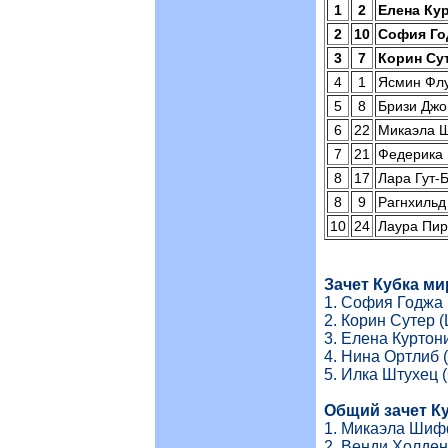
1
2
Елена Ку
2
10
София Го
3
7
Корин Су
4
1
Ясмин Фл
5
8
Бризи Джо
6
22
Микаэла 
7
21
Федерика 
8
17
Лара Гут-
8
9
Рагнхильд
10
24
Лаура Пир
Зачет Кубка м
1. София Годжа 
2. Корин Сутер 
3. Елена Куртони
4. Нина Ортлиб 
5. Илка Штухец 
Общий зачет К
1. Микаэла Шиф
2. Венди Холден