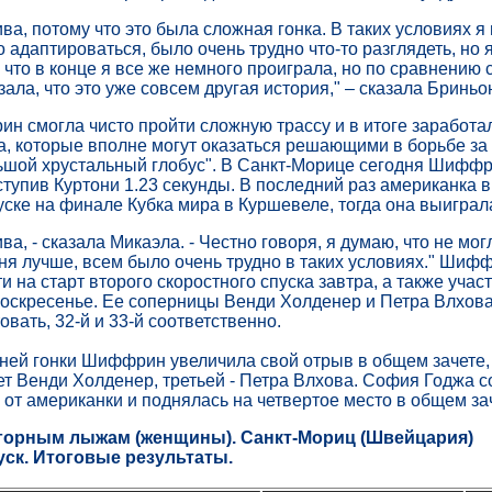
ва, потому что это была сложная гонка. В таких условиях я
 адаптироваться, было очень трудно что-то разглядеть, но 
 что в конце я все же немного проиграла, но по сравнению с
ала, что это уже совсем другая история," – сказала Бриньо
 смогла чисто пройти сложную трассу и в итоге заработа
а, которые вполне могут оказаться решающими в борьбе за
ьшой хрустальный глобус". В Санкт-Морице сегодня Шиффр
ступив Куртони 1.23 секунды. В последний раз американка 
уске на финале Кубка мира в Куршевеле, тогда она выиграла
ва, - сказала Микаэла. - Честно говоря, я думаю, что не мог
ня лучше, всем было очень трудно в таких условиях." Шиф
 на старт второго скоростного спуска завтра, а также учас
воскресенье. Ее соперницы Венди Холденер и Петра Влхова
овать, 32-й и 33-й соответственно.
ней гонки Шиффрин увеличила свой отрыв в общем зачете,
т Венди Холденер, третьей - Петра Влхова. София Годжа с
 от американки и поднялась на четвертое место в общем за
 горным лыжам (женщины). Санкт-Мориц (Швейцария)
ск. Итоговые результаты.