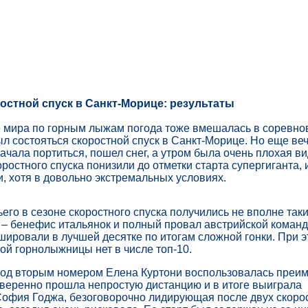
остной спуск в Санкт-Морице: результаты
е мира по горным лыжам погода тоже вмешалась в соревно
л состояться скоростной спуск в Санкт-Морице. Но еще ве
начала портиться, пошел снег, а утром была очень плохая в
оростного спуска понизили до отметки старта супергиганта, 
и, хотя в довольно экстремальных условиях.
ьего в сезоне скоростного спуска получились не вполне таки
 – бенефис итальянок и полный провал австрийской коман
ировали в лучшей десятке по итогам сложной гонки. При э
ой горнолыжницы нет в числе топ-10.
од вторым номером Елена Куртони воспользовалась преи
уверенно прошла непростую дистанцию и в итоге выиграла
София Годжа, безоговорочно лидирующая после двух скоро