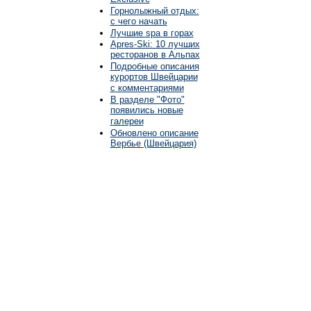
Горнолыжный отдых:
с чего начать
Лучшие spa в горах
Apres-Ski: 10 лучших
ресторанов в Альпах
Подробные описания
курортов Швейцарии
с комментариями
В разделе "Фото"
появились новые
галереи
Обновлено описание
Вербье (Швейцария)