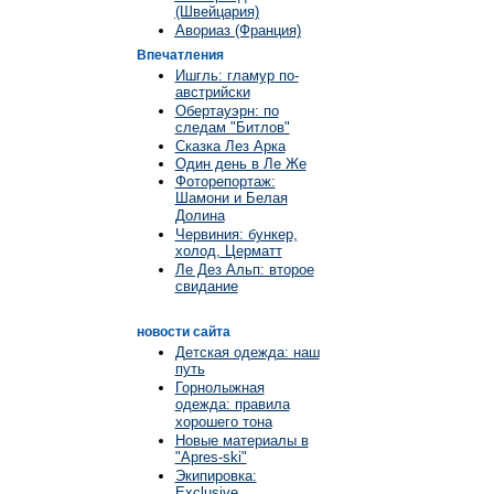
(Швейцария)
Авориаз (Франция)
Впечатления
Ишгль: гламур по-
австрийски
Обертауэрн: по
следам "Битлов"
Сказка Лез Арка
Один день в Ле Же
Фоторепортаж:
Шамони и Белая
Долина
Червиния: бункер,
холод, Церматт
Ле Дез Альп: второе
свидание
новости сайта
Детская одежда: наш
путь
Горнолыжная
одежда: правила
хорошего тона
Новые материалы в
"Apres-ski"
Экипировка:
Exclusive