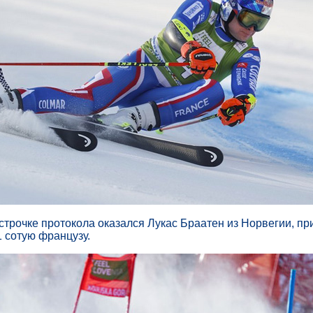
 строчке протокола оказался Лукас Браатен из Норвегии, пр
1 сотую французу.