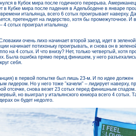
улся в Кубок мира после годичного перерыва. Американец
т в Кубке мира после падения в Адельбодене в январе про
о времени итальянца, всего 6 сотых проигрывает наверху. Д
тся, претендует на лидерство, хотя бы промежуточное. И в
– 4 сотых проиграл итальянцу.
ловакии очень лихо начинает второй заезд, идет в зеленой 
ции начинает потихоньку проигрывать, и снова он в зеленой
по на 4 сотых. И что внизу? Нет, только четвертый, хотя пр
ых. Была ошибка прямо перед финишем, у него разъехались
круг себя.
нция) в первой попытке был лишь 23-м. И по идее должен
ым лидером. Но у него тоже "качели" – лидирует наверху, п
рой отсечке, снова везет 23 сотых перед финишным спадом.
первый, но выиграл у итальянского юниора всего 4 сотых. Та
дерах он будет недолго.