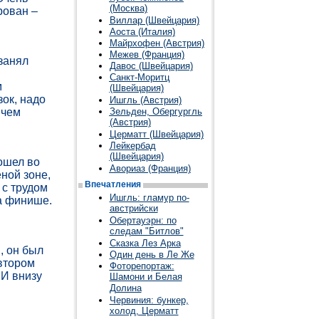
(Москва)
рован –
Виллар (Швейцария)
Аоста (Италия)
Майрхофен (Австрия)
Межев (Франция)
занял
Давос (Швейцария)
Cанкт-Моритц
м
(Швейцария)
ок, надо
Ишгль (Австрия)
ичем
Зельден, Обергургль
(Австрия)
Церматт (Швейцария)
Лейкербад
(Швейцария)
ошел во
Авориаз (Франция)
еной зоне,
Впечатления
 с трудом
Ишгль: гламур по-
а финише.
австрийски
Обертауэрн: по
следам "Битлов"
Сказка Лез Арка
, он был
Один день в Ле Же
 втором
Фоторепортаж:
 И внизу
Шамони и Белая
Долина
Червиния: бункер,
холод, Церматт