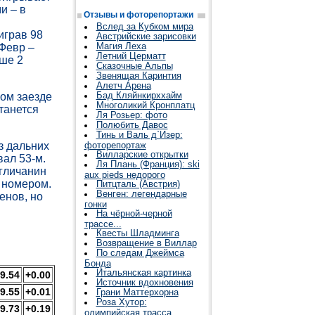
и – в
Отзывы и фоторепортажи
Вслед за Кубком мира
играв 98
Австрийские зарисовки
Магия Леха
Февр –
Летний Церматт
ьше 2
Сказочные Альпы
Звенящая Каринтия
Алетч Арена
Бад Кляйнкирххайм
ром заезде
Многоликий Кронплатц
танется
Ля Розьер: фото
Полюбить Давос
Тинь и Валь д`Изер:
Из дальних
фоторепортаж
Вилларские открытки
вал 53-м.
Ля Плань (Франция): ski
нгличанин
aux pieds недорого
 номером.
Питцталь (Австрия)
Венген: легендарные
енов, но
гонки
На чёрной-черной
трассе...
Квесты Шладминга
Возвращение в Виллар
По следам Джеймса
Бонда
Итальянская картинка
9.54
+0.00
Источник вдохновения
9.55
+0.01
Грани Маттерхорна
Роза Хутор:
9.73
+0.19
олимпийская трасса