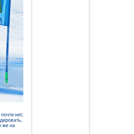
почти нет,
идировать,
о же на