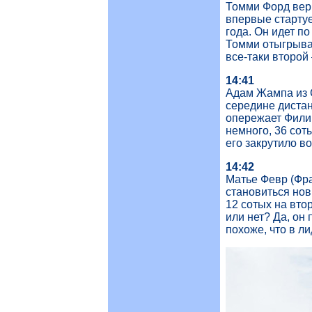
Томми Форд верн
впервые стартуе
года. Он идет п
Томми отыгрывае
все-таки второй 
14:41
Адам Жампа из С
середине дистан
опережает Филип
немного, 36 сот
его закрутило во
14:42
Матье Февр (Фра
становиться нов
12 сотых на вто
или нет? Да, он 
похоже, что в ли