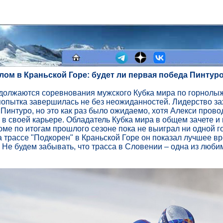
лом в Краньской Горе: будет ли первая победа Пинтур
должаются соревнования мужского Кубка мира по горнолы
попытка завершилась не без неожиданностей. Лидерство за
Пинтуро, но это как раз было ожидаемо, хотя Алекси прово
 в своей карьере. Обладатель Кубка мира в общем зачете и 
оме по итогам прошлого сезоне пока не выиграл ни одной г
а трассе "Подкорен" в Краньской Горе он показал лучшее в
 Не будем забывать, что трасса в Словении – одна из люби