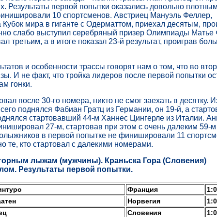
х. Результаты первой попытки оказались довольно плотным
финишировали 10 спортсменов. Австриец Мануэль Феллер,
Кубок мира в гиганте с Одерматтом, приехал десятым, про
нно слабо выступил серебряный призер Олимпиады Матье 
л третьим, а в итоге показал 23-й результат, проиграв бол
ьтатов и особенности трассы говорят нам о том, что во вто
зы. И не факт, что тройка лидеров после первой попытки ос
ам гонки.
товал после 30-го номера, никто не смог заехать в десятку. 
его поднялся Фабиан Гратц из Германии, он 19-й, а старто
однялся стартовавший 44-м Ханнес Цингерле из Италии. А
нишировал 27-м, стартовав при этом с очень далеким 59-м
нолыжников в первой попытке не финишировали 11 спортсм
 те, кто стартовал с далекими номерами.
горным лыжам (мужчины). Краньска Гора (Словения)
лом. Результаты первой попытки.
интуро
Франция
1:0
аатен
Норвегия
1:0
ец
Словения
1:0