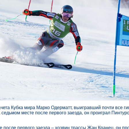
чета Кубка мира Марко Одерматт, выигравший почти все ги
а седьмом месте после первого заезда, он проиграл Пинтуро
е после первого заезда – хозяин трассы Жан Кранец, он пр