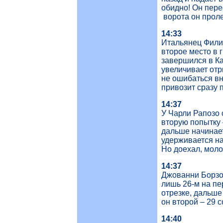
обидно! Он пере
ворота он проле
14:33
Итальянец Филип
второе место в 
завершился в Кан
увеличивает отр
не ошибаться вн
привозит сразу 
14:37
У Чарли Рапозо 
вторую попытку –
дальше начинает
удерживается на
Но доехал, моло
14:37
Джованни Борзот
лишь 26-м на пе
отрезке, дальше
он второй – 29 
14:40