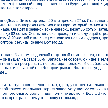
секает финишный створ в падении, но будет дисквалифици
тел не с той стороны.
по Делла Вите стартовал 50-м и приехал 27-м. Итальянец 
гиганте на юниорском чемпионате мира, который только что
аде. Он идет в зеленой зоне наверху, везет 35 сотых, зате
ыв до 82 сотых. Очень неплохо проходит и следующий отрез
изу. И 20-летний итальянец становится новым лидером, пр
полторы секунды финну! Вот это да!
сегодня был самый далекий стартовый номер из тех, кто пр
 он вышел на старт 58-м. Запаса нет совсем, он идет в зел
 немного проигрывать, но пока идет неплохо. И ошибается,
 ногах, и из-за этой ошибки проигрывает больше секунды н
дец!
ти стартует совершенно не так, где ждут от него итальянцы
рвой трассе. Итальянец теряет запас, уступает 22 сотых на
 немного отыгрывается, идет почти по времени Делла Вите.
сотых проиграл своему товарищу по команде.