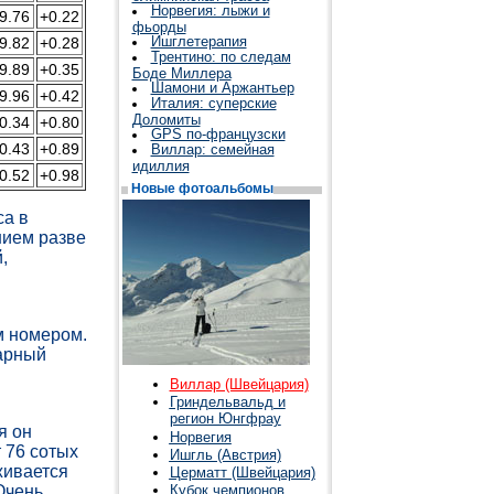
Норвегия: лыжи и
9.76
+0.22
фьорды
Ишглетерапия
9.82
+0.28
Трентино: по следам
9.89
+0.35
Боде Миллера
Шамони и Аржантьер
9.96
+0.42
Италия: суперские
Доломиты
0.34
+0.80
GPS по-французски
0.43
+0.89
Виллар: семейная
идиллия
0.52
+0.98
Новые фотоальбомы
са в
нием разве
,
м номером.
марный
Виллар (Швейцария)
Гриндельвальд и
регион Юнгфрау
я он
Норвегия
т 76 сотых
Ишгль (Австрия)
живается
Церматт (Швейцария)
Очень
Кубок чемпионов