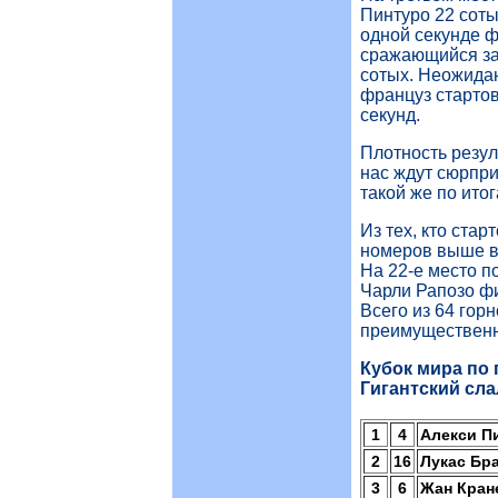
Пинтуро 22 соты
одной секунде 
сражающийся за 
сотых. Неожида
француз стартова
секунд.
Плотность резул
нас ждут сюрпри
такой же по итог
Из тех, кто стар
номеров выше вс
На 22-е место п
Чарли Рапозо фи
Всего из 64 гор
преимущественно
Кубок мира по 
Гигантский сла
1
4
Алекси П
2
16
Лукас Бр
3
6
Жан Кран