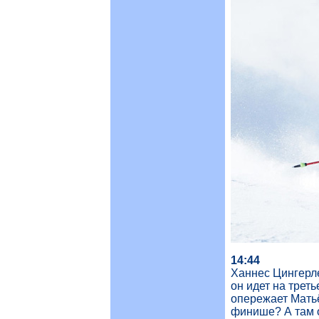
14:44
Ханнес Цингерле
он идет на трет
опережает Матьё
финише? А там о