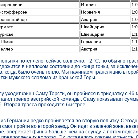
липрандини
Италия
1:0
ристофферсен
Норвегия
1:0
реннштайнер
Австрия
1:0
ерматт
Швейцария
1:0
урисье
Швейцария
1:1
р Шмид
Германия
1:1
Феллер
Австрия
1:1
попытки потеплело, сейчас солнечно, +2 °C, но обычно трас
держится в неплохом состоянии до конца гонки, за исключе
в, когда было очень тепло. Мы начинаем трансляцию второй
ки мужского слалома из Краньской Горы.
у уходит финн Саму Торсти, он пробился в тридцатку с 46-
тавил тренер австрийской команды. Саму показывает сум
36. Вторая трасса проходится быстрее.
из Германии редко пробивается во вторую попытку. Сегодн
 смог пройти во второй заезд. Он идет в зеленой зоне, везе
ке, опережает финна больше, чем на сеунду, а потом подса
в предпоследних воротах! Эх, оставалось совсем чуть-чуть. 