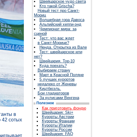
Швейцарское чудо света
Кто такой Grischa?
Новый тест про Санкт-
Мориц
Волшебная гора Давоса
Альпийский хеппи-энд
Чемпионат мира: за
сценой
Тест: что вас ждет
в Санкт-Морице?
Ненда. Открытка из Вале
Тест: швейцарское или
нет?
Швейцария. Top-10
Куда поехать?
Выбираем страну
Март в Красной Поляне
5 лучших курортов
недалеко от Женевы
Кицтбюэль.
Бои гладиаторов
За кулисами Венгена
Полезное
Как приготовить фондю
Швейцария: Ski+
ганты в
Курорты Австрии
 42 сотых
Курорты Франции
Курорты Италии
Курорты России
Швейцария: FAQ
оигрывает