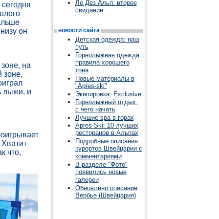
Ле Дез Альп: второе
 сегодня
свидание
шлого
альше
низу он
новости сайта
Детская одежда: наш
путь
Горнолыжная одежда:
правила хорошего
зоне, на
тона
 зоне,
Новые материалы в
оиграл
"Apres-ski"
 лыжи, и
Экипировка: Exclusive
Горнолыжный отдых:
с чего начать
Лучшие spa в горах
Apres-Ski: 10 лучших
ресторанов в Альпах
роигрывает
Подробные описания
 Хватит
курортов Швейцарии с
к что,
комментариями
В разделе "Фото"
появились новые
галереи
Обновлено описание
Вербье (Швейцария)