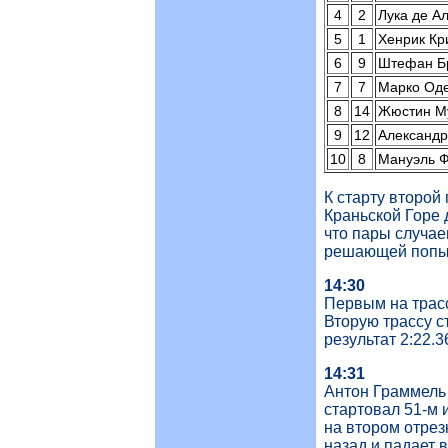
4
2
Лука де А
5
1
Хенрик К
6
9
Штефан Б
7
7
Марко Од
8
14
Жюстин М
9
12
Александ
10
8
Мануэль 
К старту второй 
Краньской Горе 
что пары случае
решающей попыт
14:30
Первым на трасс
Вторую трассу с
результат 2:22.
14:31
Антон Граммель 
стартовал 51-м и
на втором отрез
назад и падает 