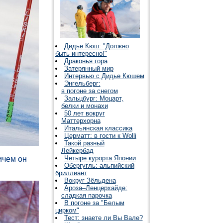
Дидье Кюш: "Должно
быть интересно!"
Драконья гора
Затерянный мир
Интервью с Дидье Кюшем
Энгельберг:
в погоне за снегом
Зальцбург: Моцарт,
белки и монахи
50 лет вокруг
Маттерхорна
Итальянская классика
Церматт: в гости к Wolli
Такой разный
Лейкербад
Четыре курорта Японии
ичем он
Обергугль: альпийский
бриллиант
Вокруг Зёльдена
Ароза–Ленцерхайде:
сладкая парочка
В погоне за "Белым
цирком"
Тест: знаете ли Вы Вале?