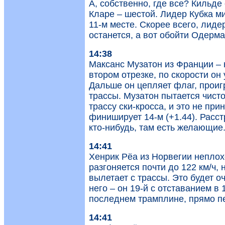
А, собственно, где все? Кильде
Кларе – шестой. Лидер Кубка м
11-м месте. Скорее всего, лиде
останется, а вот обойти Одерма
14:38
Максанс Музатон из Франции – 
втором отрезке, по скорости он 
Дальше он цепляет флаг, проиг
трассы. Музатон пытается чист
трассу ски-кросса, и это не пр
финиширует 14-м (+1.44). Расст
кто-нибудь, там есть желающие
14:41
Хенрик Рёа из Норвегии неплохо
разгоняется почти до 122 км/ч, 
вылетает с трассы. Это будет о
него – он 19-й с отставанием в 
последнем трамплине, прямо 
14:41