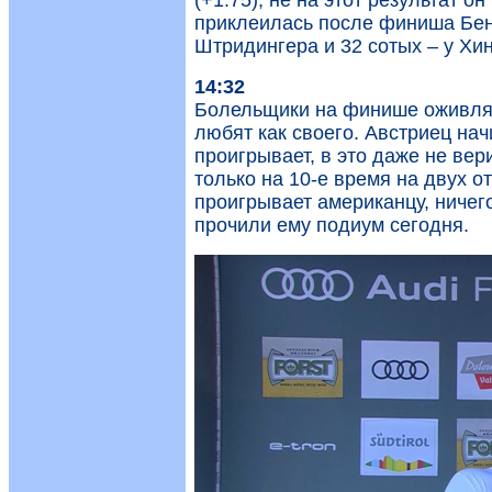
(+1.75), не на этот результат о
приклеилась после финиша Бенн
Штридингера и 32 сотых – у Хи
14:32
Болельщики на финише оживля
любят как своего. Австриец нач
проигрывает, в это даже не вери
только на 10-е время на двух о
проигрывает американцу, ничего
прочили ему подиум сегодня.