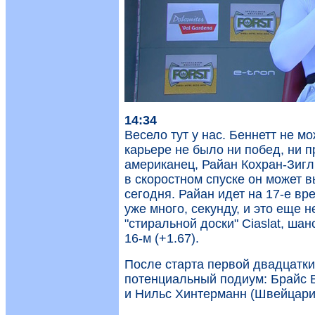
14:34
Весело тут у нас. Беннетт не мо
карьере не было ни побед, ни п
американец, Райан Кохран-Зигл
в скоростном спуске он может в
сегодня. Райан идет на 17-е вр
уже много, секунду, и это еще 
"стиральной доски" Ciaslat, ша
16-м (+1.67).
После старта первой двадцатк
потенциальный подиум: Брайс 
и Нильс Хинтерманн (Швейцари