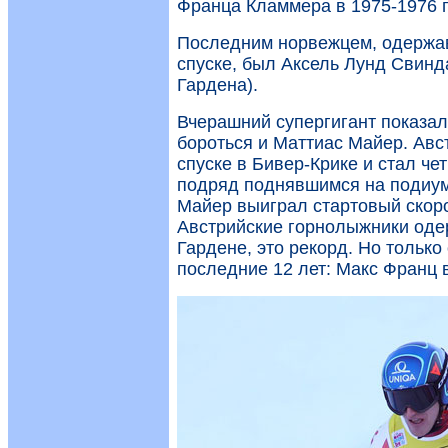
Франца Кламмера в 1975-1976 г
Последним норвежцем, одержав
спуске, был Аксель Лунд Свинд
Гардена).
Вчерашний супергигант показал,
бороться и Маттиас Майер. Авс
спуске в Бивер-Крике и стал ч
подряд поднявшимся на подиум 
Майер выиграл стартовый скоро
Австрийские горнолыжники одер
Гардене, это рекорд. Но только
последние 12 лет: Макс Франц в