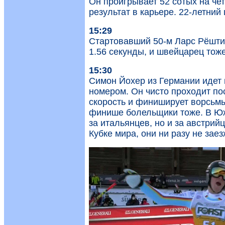
Он проигрывает 52 сотых на чет
результат в карьере. 22-летни
15:29
Стартовавший 50-м Ларс Рёшти 
1.56 секунды, и швейцарец тоже
15:30
Симон Йохер из Германии идет н
номером. Он чисто проходит по
скорость и финиширует ворсьмы
финише болельщики тоже. В Юж
за итальянцев, но и за австрий
Кубке мира, они ни разу не заез