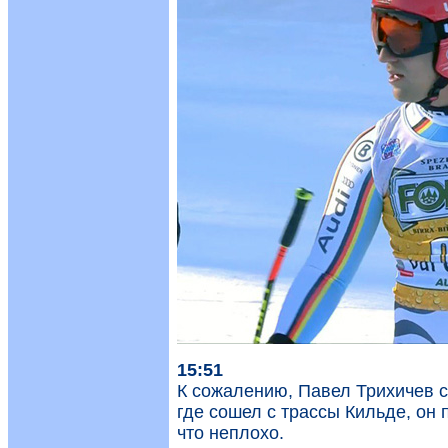
15:51
К сожалению, Павел Трихичев с
где сошел с трассы Кильде, он 
что неплохо.