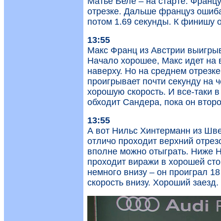
Матье Беле – на старте. Франц
отрезке. Дальше француз ошибае
потом 1.69 секунды. К финишу о
13:55
Макс Франц из Австрии выигрыв
Начало хорошее, Макс идет на 
наверху. Но на среднем отрезке
проигрывает почти секунду на ч
хорошую скорость. И все-таки 
обходит Сандера, пока он второ
13:55
А вот Нильс Хинтерманн из Шв
отличо проходит верхний отрезо
вполне можно отыграть. Ниже Н
проходит виражи в хорошей сто
немного внизу – он проиграл 1
скорость внизу. Хороший заезд.