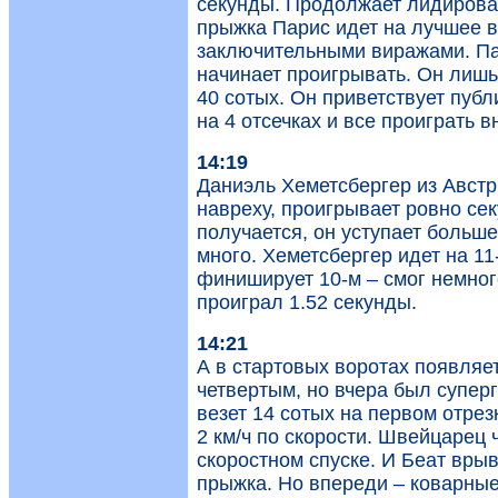
секунды. Продолжает лидироват
прыжка Парис идет на лучшее в
заключительными виражами. Пар
начинает проигрывать. Он лишь 
40 сотых. Он приветствует публ
на 4 отсечках и все проиграть в
14:19
Даниэль Хеметсбергер из Австр
навреху, проигрывает ровно сек
получается, он уступает больше
много. Хеметсбергер идет на 11
финиширует 10-м – смог немного
проиграл 1.52 секунды.
14:21
А в стартовых воротах появляе
четвертым, но вчера был суперг
везет 14 сотых на первом отрез
2 км/ч по скорости. Швейцарец
скоростном спуске. И Беат врыв
прыжка. Но впереди – коварные 