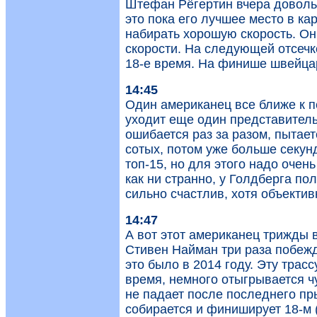
Штефан Рёгертин вчера доволь
это пока его лучшее место в ка
набирать хорошую скорость. Он
скорости. На следующей отсечк
18-е время. На финише швейцар
14:45
Один американец все ближе к п
уходит еще один представитель
ошибается раз за разом, пытает
сотых, потом уже больше секун
топ-15, но для этого надо очен
как ни странно, у Голдберга полу
сильно счастлив, хотя объектив
14:47
А вот этот американец трижды 
Стивен Найман три раза побежд
это было в 2014 году. Эту трасс
время, немного отыгрывается чу
не падает после последнего пр
собирается и финиширует 18-м (