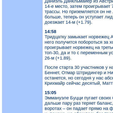
Даниэль Данкльмайер из Австрии
14-е место, затем проигрывает 
трассы. Но приземляется он не
больше, теперь он уступает ли
доезжает 14-м (+1.79).
14:58
Тридцатку замыкает норвежец 
него получится побороться за х
проигрывает норвежец на третье
топ-30, да и то с переменным 
26-м (+1.89).
После старта 30 участников у 
Беннет, Отмар Штридингер и Ни
останется, но сегодня у нас аб
Крихмайр сейчас десятый, Матт
15:05
Эммануэле Буцци пугает своих 
дальше пару раз теряет баланс,
воротах – он падает прямо на ф