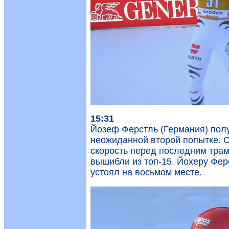
15:31
Йозеф Ферстль (Германия) получ
неожиданной второй попытке. О
скорость перед последним тра
вышибли из топ-15. Йохеру Фер
устоял на восьмом месте.