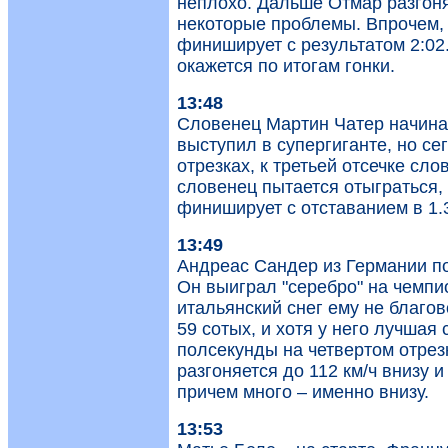
неплохо. Дальше Отмар разгоняе
некоторые проблемы. Впрочем, 
финиширует с результатом 2:02.
окажется по итогам гонки.
13:48
Словенец Мартин Чатер начинае
выступил в супергиганте, но се
отрезках, к третьей отсечке сл
словенец пытается отыграться,
финиширует с отставанием в 1.3
13:49
Андреас Сандер из Германии п
Он выиграл "серебро" на чемпи
итальянский снег ему не благов
59 сотых, и хотя у него лучшая 
полсекунды на четвертом отрез
разгоняется до 112 км/ч внизу 
причем много – именно внизу.
13:53