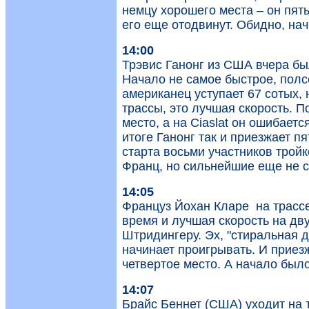
немцу хорошего места – он пяты
его еще отодвинут. Обидно, нач
14:00
Трэвис Ганонг из США вчера был
Начало не самое быстрое, полс
американец уступает 67 сотых, 
трассы, это лучшая скорость. 
место, а на Ciaslat он ошибаетс
итоге Ганонг так и приезжает п
старта восьми участников трой
Франц, но сильнейшие еще не с
14:05
Француз Йохан Кларе на трассе.
время и лучшая скорость на дву
Штридингеру. Эх, "стиральная д
начинает проигрывать. И приезж
четвертое место. А начало бы
14:07
Брайс Беннет (США) уходит на т