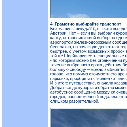
4. Грамотно выбирайте транспорт
Без машины никуда? Да – если вы еде
Австрии. Нет – если вы выбрали куро
карту, остановили свой выбор на одно
аэропортом железнодорожным сообщен
бесплатно, но зачастую доехать от аэ
быстрее, с учетом возможных пробок в
той же Швейцарии есть специальные п
- по которым можно без ограничений 
течение выбранного срока действия б
большую свободу – можно выбираться 
голове, что помимо стоимости его арен
парковки, приобретать "виньетки" или
И в итоге путешествие, сначала казав
Добраться до курорта и обратно можно
автобусное сообщение между ключевы
городок, расположенный недалеко от аэ
слишком разорительной.