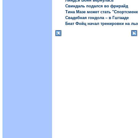
Линдси Вонн вернулась
Свиндаль подался во фрирайд
Тина Мазе может стать "Спортсменк
Свадебная гондола – в Гштааде
Беат Фойц начал тренировки на лы