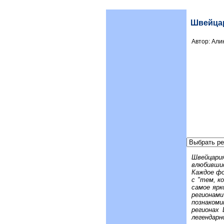
Швейцари
Автор: Ал
Швейцари
влюбившис
Каждое фо
с "тем, к
самое ярк
регионами
познаком
регионах 
легендарн