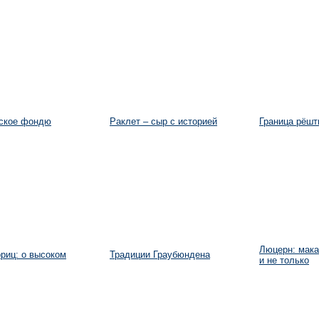
ское фондю
Раклет – сыр с историей
Граница рёшт
Люцерн: мака
риц: о высоком
Традиции Граубюндена
и не только