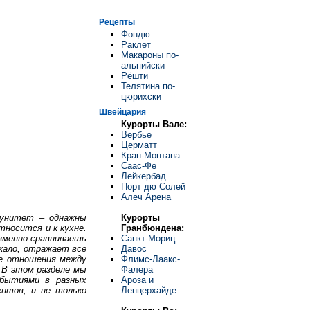
Рецепты
Фондю
Раклет
Макароны по-
альпийски
Рёшти
Телятина по-
цюрихски
Швейцария
Курорты Вале:
Вербье
Церматт
Кран-Монтана
Саас-Фе
Лейкербад
Порт дю Солей
Алеч Арена
Курорты
мунитет – однажны
Гранбюндена:
тносится и к кухне.
Санкт-Мориц
изменно сравниваешь
Давос
ркало, отражает все
Флимс-Лаакс-
же отношения между
Фалера
. В этом разделе мы
Ароза и
обытиями в разных
Ленцерхайде
ептов, и не только