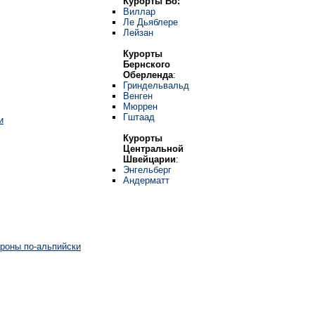
Курорты Во:
Виллар
Ле Дьяблере
Лейзан
Курорты
Бернского
Оберленда
:
Гриндельвальд
Венген
Мюррен
Гштаад
и
Курорты
Центральной
Швейцарии
:
Энгельберг
Андерматт
роны по-альпийски