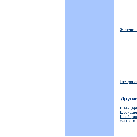
Женева: 
Гастроно
Другие
Швейцари
Швейцари
Швейцари
Ski+: ст