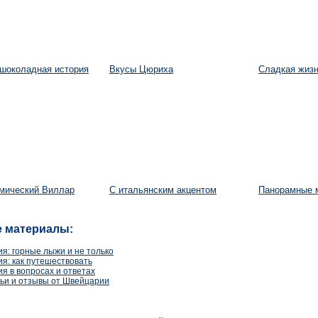
шоколадная история
Вкусы Цюриха
Сладкая жиз
мический Виллар
С итальянским акцентом
Панорамные 
 материалы:
я: горные лыжи и не только
я: как путешествовать
я в вопросах и ответах
атьи и отзывы от Швейцарии