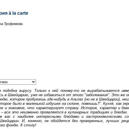
я à la carte
ина Трофимова
я подобна вирусу. Только к ней почему-то не вырабатывается им
ь в Швейцарию, уже не избавиться от этого "заболевания". Это же о
ндю, которое пробуюешь где-нибудь в Альпах (но не в Швейцарии), не
оторое было в маленькой избушке на склоне, помнишь?". Кухня, как зе
ое и значимое, что характеризует страну. История, характер и да
 – все это неизменно проявляется в кулинарных традициях и блюдах
им вас с наиболее интересными блюдами и гастрономическими с
Швейцарии. И, конечно, не обойдется без проверенных, лучших рец
ого фондю. К столу!