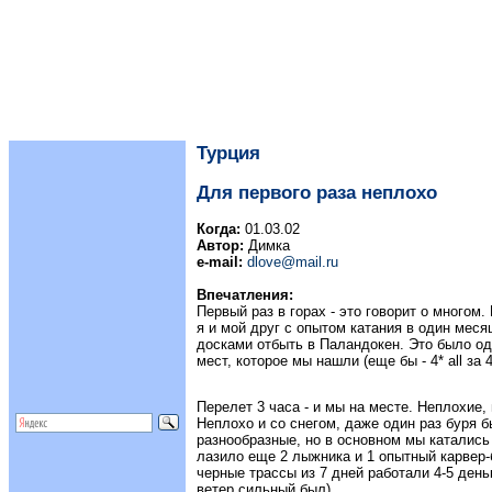
Турция
Для первого раза неплохо
Когда:
01.03.02
Автор:
Димка
e-mail:
dlove@mail.ru
Впечатления:
Первый раз в горах - это говорит о многом.
я и мой друг с опытом катания в один мес
досками отбыть в Паландокен. Это было о
мест, которое мы нашли (еще бы - 4* all за 4
Перелет 3 часа - и мы на месте. Неплохие, 
Неплохо и со снегом, даже один раз буря 
разнообразные, но в основном мы катались 
лазило еще 2 лыжника и 1 опытный карвер
черные трассы из 7 дней работали 4-5 день
ветер сильный был).