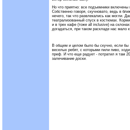
Но что приятно: все подъемники включены 
Собственно говоря, скучновато, ведь в бл
нечего, так что развлекались как могли. Д
театрализованный спуск в костюмах. Кормил
и в трех кафе (тоже all inclusive) на склона
догадаться, при таком раскладе нас мало 
В общем и целом было бы скучно, если бы 
веселых ребят, с которыми пили пиво, ходи
преф. И что еще радует - потратил я там 20
залечивание доски.