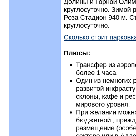
Долины и Горной Олим
круглосуточно. Зимой 
Роза Стадион 940 м. С
круглосуточно.
Сколько стоит парковка
Плюсы:
Трансфер из аэроп
более 1 часа.
Один из немногих 
развитой инфрастук
склоны, кафе и ре
мирового уровня.
При желании можно
бюджетной , прежде
размещение (особе
секторе или в Адле