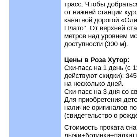
трасс. Чтобы добраться 
от нижней станции кур
канатной дорогой «Оли
Плато". От верхней ст
метров над уровнем мо
доступности (300 м).
Цены в Роза Хутор:
Ски-пасс на 1 день (с 1
действуют скидки): 345
на несколько дней.
Ски-пасс на 3 дня со с
Для приобретения детс
наличие оригиналов п
(свидетельство о рожде
Стоимость проката сна
лыжи+ботинки+палки) н