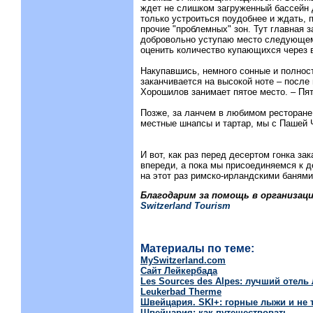
ждет не слишком загруженный бассейн 
только устроиться поудобнее и ждать, 
прочие "проблемных" зон. Тут главная з
добровольно уступаю место следующем
оценить количество купающихся через в
Накупавшись, немного сонные и полнос
заканчивается на высокой ноте – после
Хорошилов занимает пятое место. – Пят
Позже, за ланчем в любимом ресторане 
местные шнапсы и тартар, мы с Пашей 
И вот, как раз перед десертом гонка з
впереди, а пока мы присоединяемся к 
на этот раз римско-ирландскими банями
Благодарим за помощь в организац
Switzerland Tourism
Материалы по теме:
MySwitzerland.com
Сайт Лейкербада
Les Sources des Alpes: лучший отель
Leukerbad Therme
Швейцария. SKI+: горные лыжи и не 
Швейцария: как путешествовать