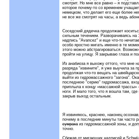
смотрит. Но мне все равно – я подстав
которое почему-то со временем учащает
немецком, что делает его еще более не
не все же смотрят на часы, а ведь абон
Соседский дядечка продолжает коситься
сильным течением. Разворачиваясь на 
надпись "Avancez" и еще что-то нечита
особо яростно мигать именно в те моме
этого можно абстрагироваться. Возможн
пройти на улицу. Я закрываю глаза и п
Из анабиоза я выхожу оттого, что мне на
разряда "извините", я уже выучила за 
продолжая что-то вещать на швейцарск
выйти из гидромассажного "загона". Ок
последнюю "серию" гидромассажа, вход
приплыла к концу «массажной трассы» 
ноги. И мало того, что я вошла там, где
закрыв выход остальным.
Я извиняюсь, краснею, наконец осознав,
почему в последние минуты так часто р
сумрака
из гидромассажной зоны, и доп
точно.
Сбежав от мигающих надписей и Schwiiz