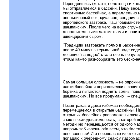
Переодевшись (кстати, полотенца и хала
мы отправляемся в бассейн. Нашу весе
спортивных бассейнах, а параллельно н
апельсиновый сок, круассан, сэндвич 
европейского завтрака. Наш "бадмайсте
шампанским. После чего на воду сгруж
дополнительными лакомствами и напитк
швейцарским сыром.
"Традицию завтракать прямо в бассейне
после 40 минут в термальной воде сиде
лечение "на водах" стало очень популя
чтобы как-то разнообразить это бесконе
Самая большая сложность – не опрокин
части бассейна и периодически с зави
бортика и пытаются поднять волны повы
шампанским. Но все продумано ¬– спец
Позавтракав и даже избежав необходим
перемещаемся в открытые бассейны. На
открытых бассейнах расположены разл
знают последовательность, в которой в
методично перемещаются от одного мас
напрочь забываешь обо всем, что болел
неосвоенным! И я переползаю из открыто
попадаю к очередному сеансу гидромасс