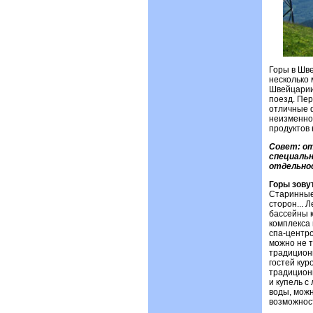
Горы в Шве
несколько 
Швейцарии 
поезд. Пе
отличные 
неизменно 
продуктов 
Совет: от
специальн
отдельнос
Горы зову
Старинные
сторон... 
бассейны к
комплекса 
спа-центро
можно не т
традиционн
гостей кур
традиционн
и купель с
воды, можн
возможност