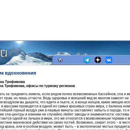
ик вдохновения
ина Трофимова
на Трофимова, офисы по туризму регионов
ать за тридевять земель, если рядом полно всевозможных бассейнов, спа и ве
ет прав, но лишь отчасти. Ведь здоровье и внешний вид во многом зависят не т
ким воздухом вы дышите, что едите и пьете, и, в конце концов, какие эмоции 
и массажи проводятся в одной из самых красивых стран мира, с балкона но
стейший горный воздух уже в первые минуты заставляет забыть о городе, то и
е спа-центры и клиники не случайно любят звезды и знаменитости: система
тается одной из лучших в мире, это же относится к всевозможным термам и
оистине магическое действие на своих гостей. Возможно, секрет этого – в чис
од крана, или в особом воздухе, может быть – в экологически чистых продуктах