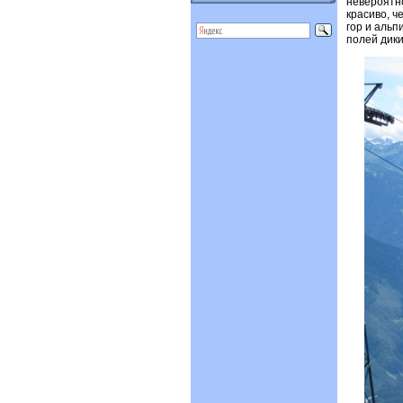
невероятно
красиво, ч
гор и альп
полей дики