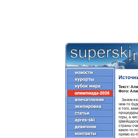
Источн
Текст: Ал
Фото: Али
Зачем ех
чем-то буд
и того, ка
процедуры 
горы, а чи
Швейцарски
страны счи
какое-то п
прямо из-п