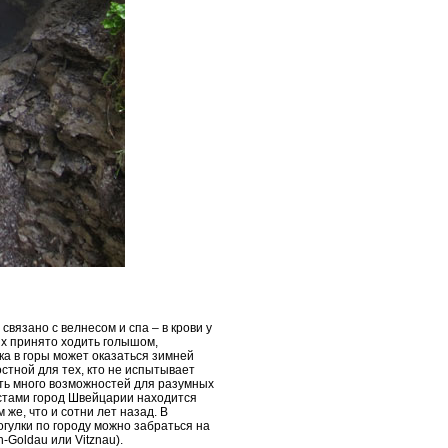
связано с велнесом и спа – в крови у
их принято ходить голышом,
ка в горы может оказаться зимней
остной для тех, кто не испытывает
ть много возможностей для разумных
стами город Швейцарии находится
же, что и сотни лет назад. В
огулки по городу можно забраться на
-Goldau или Vitznau).