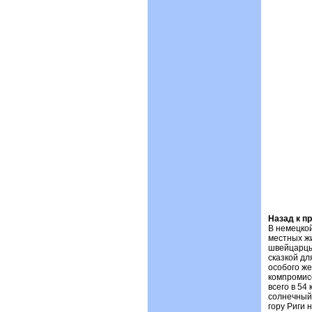
Назад к п
В немецкой
местных жи
швейцарцы,
сказкой дл
особого ж
компромис
всего в 54
солнечный 
гору Риги 