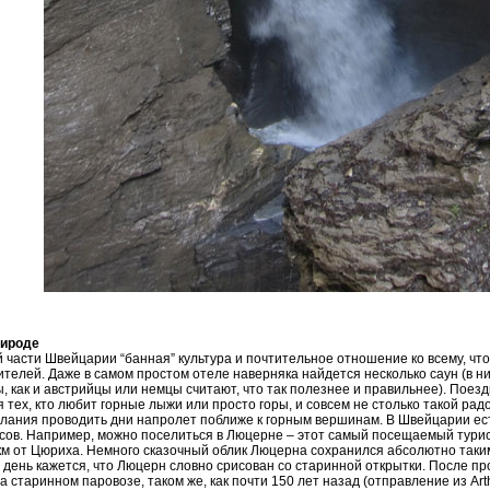
рироде
 части Швейцарии “банная” культура и почтительное отношение ко всему, что 
телей. Даже в самом простом отеле наверняка найдется несколько саун (в н
 как и австрийцы или немцы считают, что так полезнее и правильнее). Поезд
я тех, кто любит горные лыжи или просто горы, и совсем не столько такой рад
елания проводить дни напролет поближе к горным вершинам. В Швейцарии ес
сов. Например, можно поселиться в Люцерне – этот самый посещаемый тури
 км от Цюриха. Немного сказочный облик Люцерна сохранился абсолютно таким 
день кажется, что Люцерн словно срисован со старинной открытки. После пр
на старинном паровозе, таком же, как почти 150 лет назад (отправление из Arth