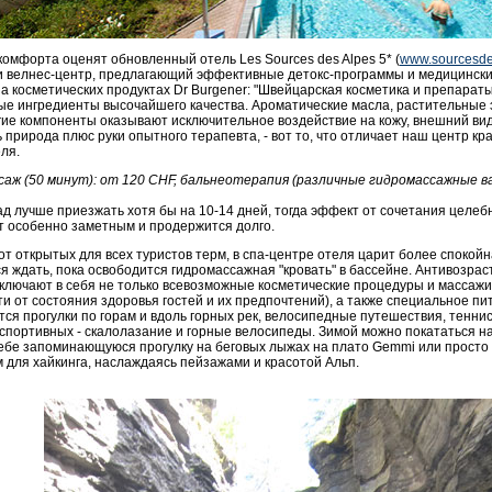
омфорта оценят обновленный отель Les Sources des Alpes 5* (
www.sourcesde
и велнес-центр, предлагающий эффективные детокс-программы и медицински
а косметических продуктах Dr Burgener: "Швейцарская косметика и препараты
ые ингредиенты высочайшего качества. Ароматические масла, растительные 
гие компоненты оказывают исключительное воздействие на кожу, внешний вид
 природа плюс руки опытного терапевта, - вот то, что отличает наш центр кра
ля.
саж (50 минут): от 120 CHF, бальнеотерапия (различные гидромассажные ван
д лучше приезжать хотя бы на 10-14 дней, тогда эффект от сочетания целебно
т особенно заметным и продержится долго.
от открытых для всех туристов терм, в спа-центре отеля царит более спокой
я ждать, пока освободится гидромассажная "кровать" в бассейне. Антивозрас
включают в себя не только всевозможные косметические процедуры и массажи
и от состояния здоровья гостей и их предпочтений), а также специальное пи
ся прогулки по горам и вдоль горных рек, велосипедные путешествия, теннис
спортивных - скалолазание и горные велосипеды. Зимой можно покататься н
себе запоминающуюся прогулку на беговых лыжах на плато Gemmi или просто
для хайкинга, наслаждаясь пейзажами и красотой Альп.