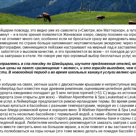
йцарии повсюду, это видно уже из самолета («Смотри, вон Маттерхорн, а чу
минут – и в поле зрения появляется Женевское озеро, сверху похожее на огро
не отнимет много сил, особенно если не бросаться сразу же арендовать маши
ремещение по стране больше напоминает неутомительную экскурсию: через 
фотографии, сменяющиеся пейзажи настраивают на мирный лад и заставляю
заботятся о высоком качестве, и это проявляется во всем – от поездов до ус
на завтраках в отеле. Не говоря уже про огромный выбор бесплатных услуг, 
правляясь в спа-поездку по Швейцарии, изучите предложения отелей, м
ые цены на пакет «размещение + велнес», и это гораздо выгоднее, чем 
ти. В новогодний период и во время школьных каникул услуги велнес-ц
т
 избушки на сваях, уютные шале с двускатными крышами и неприступные ве
Лейкербад был известен еще древним римлянам, оценившим целебное действи
урорта ежедневно попадает до 5 млн литров горячей (+51 С) воды из источн
курорта (они открыты для всех) – Walliser Alpentherme & Spa Leukerbad и Le
в услуг, в Лейкербаде предлагаются римско-ирландские термы. Во время римс
олько купаться в бассейнах с разными температурами, чередуя их с саунами 
ые блюда романской кухни и хорошее вино. В Walliser Alpentherme & Spa Leu
орта) есть несколько бассейнов с термальной водой, а также «Валезанская б
ых избушках, построенных из старого дерева, расположены бани и сауны с 
 ледяной водой. Любителям необычного рекомендуется заказать завтрак с ша
о вместе смотреть кино на большом экране, а если повезет и вы застанете в
ь полюбоваться на горы ночью (это тоже можно делать не покидая бассейн с