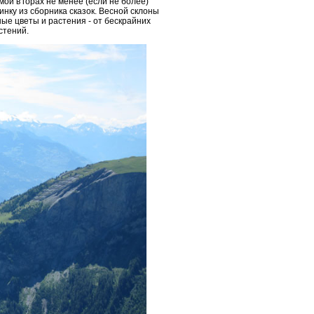
ой в горах не менее (если не более)
нку из сборника сказок. Весной склоны
ные цветы и растения - от бескрайних
стений.