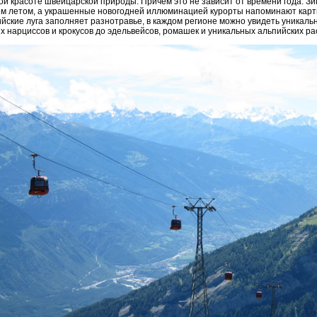
й красоте швейцарской природы. Причем это не зависит от времени года. Зим
ем летом, а украшенные новогодней иллюминацией курорты напоминают карти
ийские луга заполняет разнотравье, в каждом регионе можно увидеть уникаль
х нарциссов и крокусов до эдельвейсов, ромашек и уникальных альпийских ра