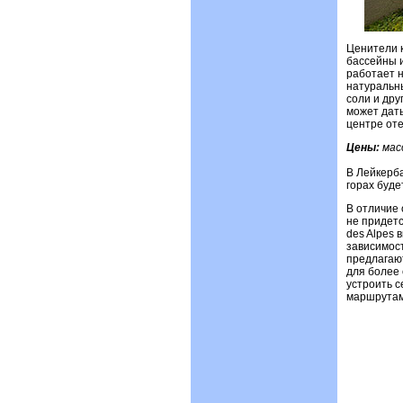
Ценители к
бассейны 
работает н
натуральн
соли и дру
может дать
центре оте
Цены:
мас
В Лейкерба
горах буде
В отличие 
не придетс
des Alpes 
зависимост
предлагают
для более 
устроить 
маршрутам 