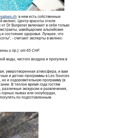
salpes.ch
: в нем есть собственные
й велнес. Центр красоты отеля
 от Dr Burgener включают в себя только
экстракты, швейцарские альпийские
 и состояние здоровья. Лучшее, что
соты", - считают эксперты в велнес-
ны и пр.): от 65 CHF.
й воды, чистого воздуха и прогулок в
ная, умиротворенная атмосфера, и вам
тные и детокс-программы в Les Sources
, но и оздоровительную программу (в
тание. В теплое время года гостям
, различные экскурсии и развлечения,
а горных лыжах или сноубордах,
 погулять по подготовленным