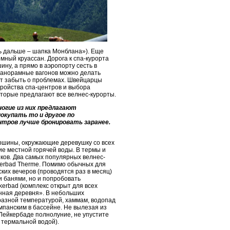
ть дальше – шапка Монблана»). Еще
мный круассан. Дорога к спа-курорта
ну, а прямо в аэропорту сесть в
панорамные вагонов можно делать
т забыть о проблемах. Швейцарцы
тройства спа-центров и выбора
которые предлагают все велнес-курорты.
ногие из них предлагают
покупать то и другое по
ентров лучше бронировать заранее.
ршины, окружающие деревушку со всех
е местной горячей воды. В термы и
иков. Два самых популярных велнес-
ukerbad Therme. Помимо обычных для
ких вечеров (проводятся раз в месяц)
и банями, но и попробовать
kerbad (комплекс открыт для всех
анная деревня». В небольших
разной температурой, хаммам, водопад
мпанским в бассейне. Не вылезая из
 Лейкербаде полнолуние, не упустите
 термальной водой).