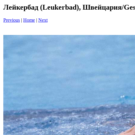
Лейкербад (Leukerbad), Швейцария/Gesi
Previous
|
Home
|
Next