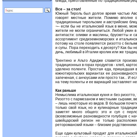
блюда, приготовленные по традиционным рец
Все – за стол!
Южный Тироль был долгое время частью Авст
говорят местные жители. Помимо вполне о
традиционные тирольские и австрийские блюд
¬– если бы не итальянский язык в меню, мо
жители не могли ограничиться. Любой ужин 
антипасти: оливки и маслины, брускетты и 
ассортимент средиземноморских и итальянски
потому на столе появляется ризотто с белым
и супы. Пора переходить к десерту? Как бы н
дичь, любимый в Италии кролик или же тради
Трентино и Альто Адидже славится произво
традиционных в горах продуктов - хлеб, карт
уделено поленте. Простая еда, пришедшая в 
южнотирольских вариантах ее разновидност
запеченая, с анчоусами или просто так... И е
на тему поленты и ее вариаций заставляет н
Как раньше
Немыслима итальянская кухня и без ризотто, т
Ризотто с пармезаном и местными сырами, ве
– лишь некоторые из видов. В большом почет
только свой язык, но и кулинарные традици
заметят много общего: это и суп с перло
(всевозможные разновидности голубцов с нач
швейцарский регион не только расположе
ретороманский языки – близкие родственники
Еще один культовый продукт для итальянской 