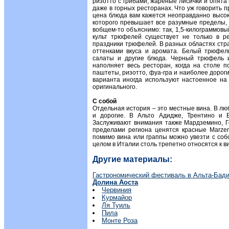
ризотто с грибами, жареные лисички и опята
даже в горных ресторанах. Что уж говорить 
цена блюда вам кажется неоправданно высоко
которого превышает все разумные пределы, н
вобщем-то объяснимо: так, 1,5-килограммов
культ трюфелей существует не только в ре
праздники трюфелей. В разных областях стр
оттенками вкуса и аромата. Белый трюфел
салаты и другие блюда. Черный трюфель 
наполняет весь ресторан, когда на столе 
паштеты, ризотто, фуа-гра и наиболее дорог
варианта иногда используют настоенное на 
оригинального.
С собой
Отдельная история – это местные вина. В лю
и дорогие. В Альто Адидже, Трентино и В
Заслуживают внимания также Мардземино, Г
пределами региона ценятся красные Marzemin
помимо вина или граппы можно увезти с соб
целом в Италии столь трепетно относятся к ви
Другие материалы:
Гастрономический фестиваль в Альта-Бад
Долина Аоста
Червиния
Курмайор
Ля Туиль
Пила
Монте Роза