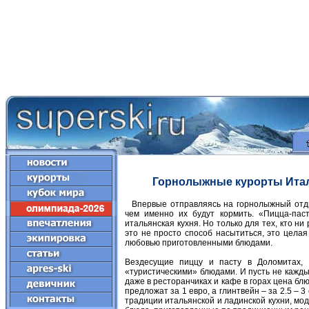
Горнолыжные курорты Итал
Впервые отправляясь на горнолыжный отды
чем именно их будут кормить. «Пицца-пас
итальянская кухня. Но только для тех, кто ни
это не просто способ насытиться, это цела
любовью приготовленными блюдами.
Вездесущие пиццу и пасту в Доломитах, 
«туристическими» блюдами. И пусть не кажды
даже в ресторанчиках и кафе в горах цена бл
предложат за 1 евро, а глинтвейн – за 2.5 –
традиции итальянской и ладинской кухни, м