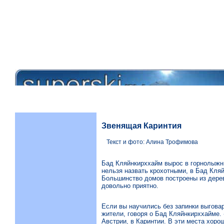
Звенящая Каринтия
Текст и фото: Алина Трофимова
Бад Кляйнкирххайм вырос в горнолыжный
нельзя назвать крохотными, в Бад Кля
Большинство домов построены из дерева
довольно приятно.
Если вы научились без запинки выговар
жители, говоря о Бад Кляйнкирххайме. 
Австрии, в Каринтии. В эти места хоро