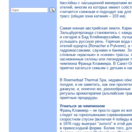
бассейны с насыщенной минералами во
отелей, многие из которых имеют собс
считается снежным и подходит как для 
трасс (общая зона катания – 103 км).
Самая южная австрийская земля, Карин
Зальцбургерланда становились с кажды
и сегодня в Бад Кляйнкирххайме, лучш
услышать русскую речь. Горячая вода 
отелей курорта (Ronacher и Pulverer),
гидромассажами, саунами и банями. Зо
сложные «красные» и «синие» трассы. 
заснеженные склоны или легендарная тр
чемпиона Франца Кламмера. В Санкт-Ос
приятно кататься семьям с детьми и н
В Roemerbad Thermal Spa, недавно обн
полдня, и не заметить, как они пролет
джакузи, и, конечно же, разнообразные
ритуалы ароматерапии (альпийские трав
приятные процедуры.
Угнаться за чемпионом
Франц Кламмер – не просто один из жит
следит за горнолыжными соревнованиям
скоростном спуске (включая 4 победы в
в 1976 году выиграл "золото" в этой д
в превосходной форме. Более того, дл