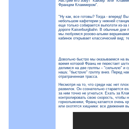
Австрии его зовут "Кайзер" или "Кламм
Францем Кламмером".
"Ну как, все готовы? Тогда - вперед! В
небольшом кафетерии у нижней станции 
еще только собирается выползти из-за 
дороге Kaiserburgbahn. В обычные дни 
мы любуемся розово-алыми вершинами,
кабинок открывает классический вид: т
Довольно быстро мы оказываемся на выс
время которой Франц не перестает шути
делимся на две группы – "сильную" и 
нашу, "быструю" группу вниз. Перед на
отратраченная трасса.
Несмотря на то, что среди нас нет пло
развилок. Он сознательно старается ех
за ним точно не угнаться. Ехать за Кл
контролировать свою скорость, чтобы н
горнолыжники, Франц катается очень к
или охотятся хищники: все движения в