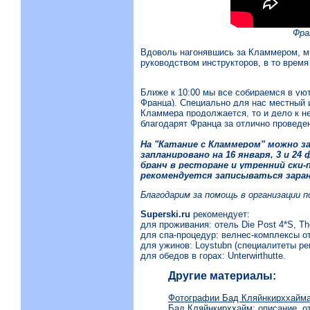
Фра
Вдоволь нагонявшись за Кламмером, м
руководством инструкторов, в то время
Ближе к 10:00 мы все собираемся в уют
Франца). Специально для нас местный 
Кламмера продолжается, то и дело к н
благодарят Франца за отлично проведен
На "Катание с Кламмером" можно за
запланировано на 16 января, 3 и 24
бранч в ресторане и утренний ски-
рекомендуется
записываться
заран
Благодарим за помощь в организации 
Superski.ru
рекомендует:
для проживания: отель Die Post 4*S, Th
для спа-процедур: велнес-комплексы о
для ужинов: Loystubn (специалитеты ре
для обедов в горах: Unterwirthutte.
Другие материалы:
Фотографии Бад Кляйнкирххайм
Бад Кляйнкирххайм: описание, о