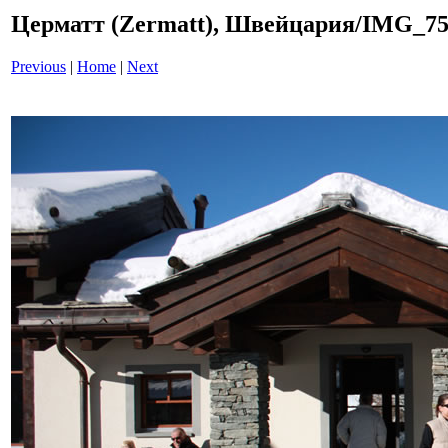
Церматт (Zermatt), Швейцария/IMG_7
Previous
|
Home
|
Next