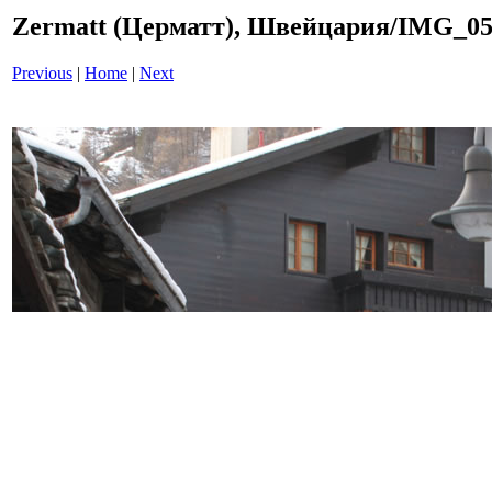
Zermatt (Церматт), Швейцария/IMG_0
Previous
|
Home
|
Next