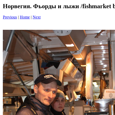
Норвегия. Фьорды и лыжи /fishmarket 
Previous
|
Home
|
Next