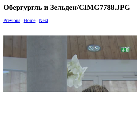
Обергургль и Зельден/CIMG7788.JPG
Previous
|
Home
|
Next