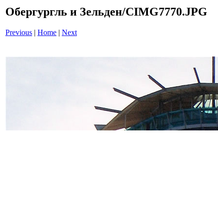
Обергургль и Зельден/CIMG7770.JPG
Previous
|
Home
|
Next