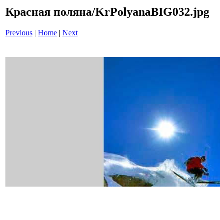
Красная поляна/KrPolyanaBIG032.jpg
Previous
|
Home
|
Next