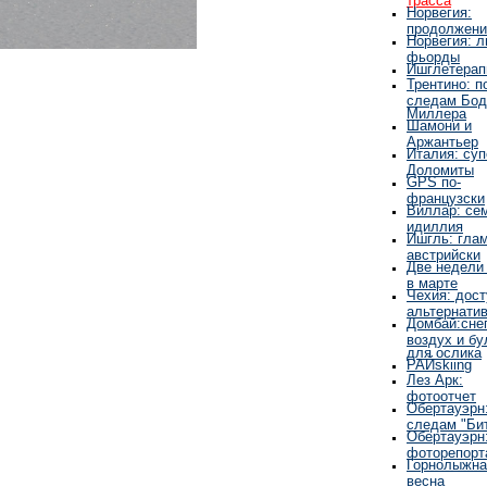
Норвегия:
продолжени
Норвегия: 
фьорды
Ишглетерап
Трентино: п
следам Бод
Миллера
Шамони и
Аржантьер
Италия: суп
Доломиты
GPS по-
французски
Виллар: се
идиллия
Ишгль: глам
австрийски
Две недели
в марте
Чехия: дос
альтернати
Домбай:снег
воздух и бу
для ослика
РАЙskiing
Лез Арк:
фотоотчет
Обертауэрн:
следам "Би
Обертауэрн
фоторепорт
Горнолыжна
весна