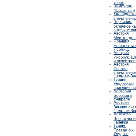
троих
Чимбулак
(Казахстан)
Калейдоско
впечатлени
Червиния:
отличное ка
в двух стра
Австрия
Место, где 
Франция
Неоткрытые
к солнцу
Австрия
Инсбрук, Ш
и окрестнос
Австрия
Свежие
впечатлени
Цель-ам-Зе
Турция
Улудагские
приключени
Болгария
Боровец в
феврале
Австрия
Зимняя сказ
Цель-ам-Зе
Абзаково
Впечатлени
чайника
Турция
Правда об
Улудаге