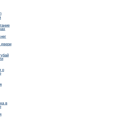
п
й
тание
нах
снег
 двери
тубай
ти
я о
е
я
ка в
е
я