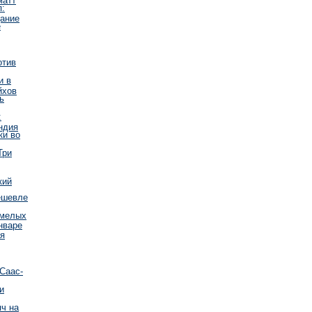
п:
дание
е
отив
и в
йхов
ь
:
ндия
ки во
Три
кий
ешевле
смелых
нваре
я
Саас-
и
яч на