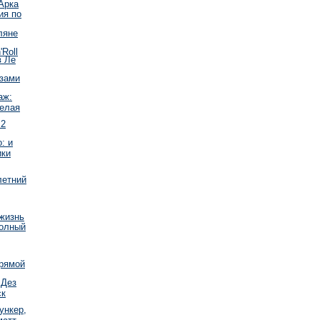
Арка
ия по
ляне
'Roll
в Ле
зами
аж:
елая
 2
: и
ики
летний
жизнь
полный
прямой
 Дез
ск
ункер,
матт