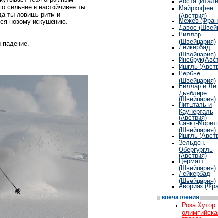
Аоста (Итали
го сильнее и настойчивее ты
Майрхофен
да ты ловишь ритм и
(Австрия)
Межев (Фран
ься новому искушению.
Давос (Швей
Виллар
(Швейцария)
и падение.
Лейкербад
(Швейцария)
Инсбрук(Авст
Ишгль (Австр
Вербье
(Швейцария)
Виллар и Ле
Дьяблере
(Швейцария)
Питцталь и
Каунерталь
(Австрия)
Cанкт-Морит
(Швейцария)
Ишгль (Австр
Зельден,
Обергургль
(Австрия)
Церматт
(Швейцария)
Лейкербад
(Швейцария)
Авориаз (Фра
впечатления
Роза Хутор:
олимпийска
трасса