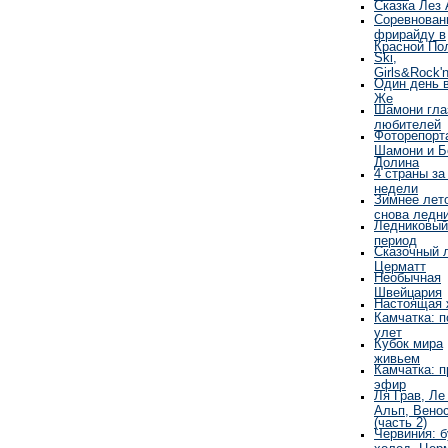
Сказка Лез 
Соревнован
фрирайду в
Красной По
Ski,
Girls&Rock'n
Один день 
Же
Шамони гла
любителей
Фоторепорт
Шамони и Б
Долина
4 страны за
недели
Зимнее лето
снова ледн
Ледниковый
период
Сказочный 
Церматт
Необычная
Швейцария
Настоящая 
Камчатка: 
улет
Кубок мира
живьем
Камчатка: 
эфир
Ля Грав, Ле
Альп, Вено
(часть 2)
Червиния: б
холод, Цер