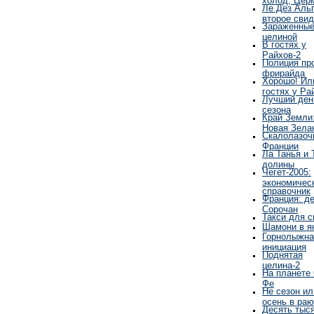
Ле Дез Аль
второе сви
Зараженны
целиной
В гостях у
Райхов-2
Полиция пр
фрирайда
Хорошо! Ил
гостях у Ра
Лучший ден
сезона
Край Земли
Новая Зела
Скалолазоч
Франции
Ла Танья и 
долины
Чегет-2005:
экономичес
справочник
Франция: д
Сорочан
Такси для 
Шамони в я
Горнолыжна
инициация
Поднятая
целина-2
На планете 
Фе
Не сезон ил
осень в раю
Десять тыс