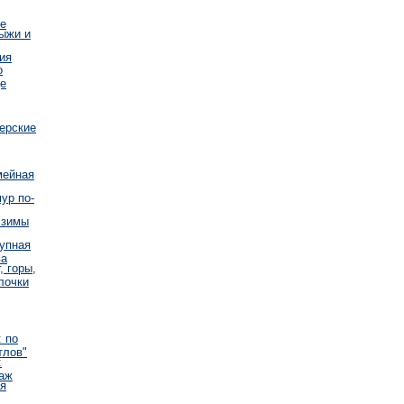
е
лыжи и
ия
о
е
ерские
мейная
ур по-
 зимы
тупная
ва
, горы,
лочки
 по
тлов"
:
аж
я