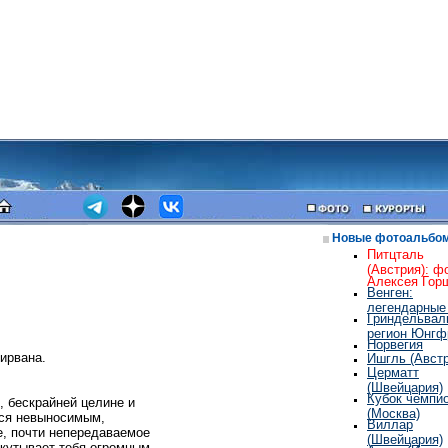
Новые фотоальбо
Питцталь
(Австрия): ф
Алексея Гор
Венген:
легендарные
Гриндельвал
регион Юнгф
Норвегия
нирвана.
Ишгль (Австр
Церматт
(Швейцария)
Кубок чемпи
, бескрайней целине и
(Москва)
ится невыносимым,
Виллар
е, почти непередаваемое
(Швейцария)
кутывает тебя огромным