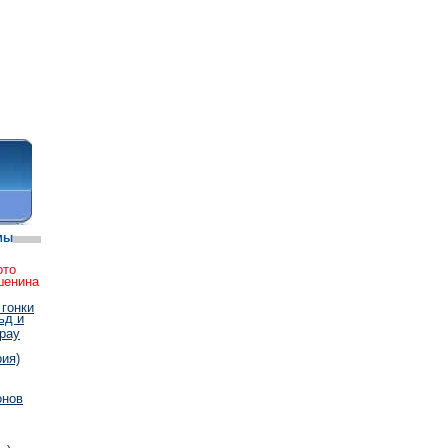
мы
ото
шенина
 гонки
ьд и
рау
ия)
онов