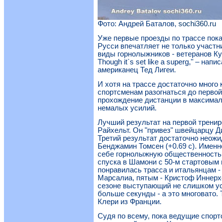
Фото: Андрей Баталов,
sochi360.ru
Уже первые проезды по трассе пока
Русси впечатляет не только участн
виды горнолыжников - ветеранов Кубка
Though it`s set like a superg," – на
американец Тед Лигеи.
И хотя на трассе достаточно много
спортсменам разогнаться до первой
прохождение дистанции в максимал
немалых усилий.
Лучший результат на первой тренир
Райхельт. Он "привез" швейцарцу Д
Третий результат достаточно неожи
Бенджамин Томсен (+0.69 с). Именн
себе горнолыжную общественность, 
спуска в Шамони с 50-м стартовым 
понравилась трасса и итальянцам 
Марсалиа, пятым - Кристоф Иннерх
сезоне выступающий не слишком ус
больше секунды - а это многовато. 
Клери из Франции.
Судя по всему, пока ведущие спор