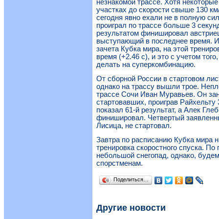
незнакомой трассе. Хотя некоторые
участках до скорости свыше 130 км
сегодня явно ехали не в полную си
проиграл по трассе больше 3 секунд
результатом финишировал австрие
выступающий в последнее время. И
зачета Кубка мира, на этой трениро
время (+2.46 с), и это с учетом тог
делать на суперкомбинацию.
От сборной России в стартовом лис
однако на трассу вышли трое. Неп
трассе Сочи Иван Муравьев. Он зан
стартовавших, проиграв Райхельту 
показал 61-й результат, а Алек Гле
финишировал. Четвертый заявленны
Лисица, не стартовал.
Завтра по расписанию Кубка мира н
тренировка скоростного спуска. По 
небольшой снегопад, однако, будем
спорстменам.
Поделиться…
Другие новости